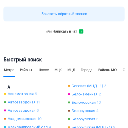
Заказать обратный звонок
или
Написать в чат
Быстрый поиск
Метро
Районы
Шоссе
МЦК
МЦД
Города
Районы МО
Ок
Беговая (МЦД - 1)
3
А
Авиамоторная
5
Белокаменная
2
Автозаводская
11
Беломорская
13
Автозаводская
6
Белорусская
4
Академическая
10
Белорусская
6
Александровский сад
4
Белорусская (МЦД - 1)
9