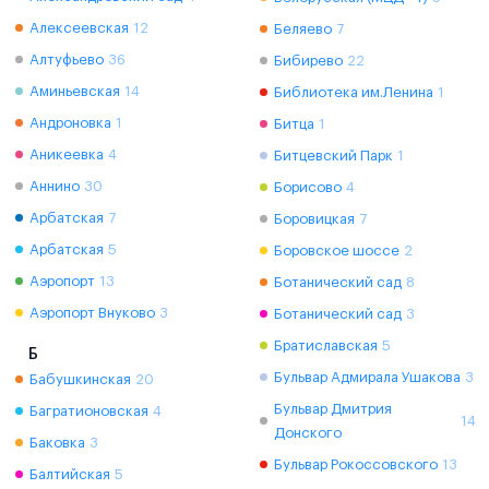
Алексеевская
12
Беляево
7
Алтуфьево
36
Бибирево
22
Аминьевская
14
Библиотека им.Ленина
1
Андроновка
1
Битца
1
Аникеевка
4
Битцевский Парк
1
Аннино
30
Борисово
4
Арбатская
7
Боровицкая
7
Арбатская
5
Боровское шоссе
2
Аэропорт
13
Ботанический сад
8
Аэропорт Внуково
3
Ботанический сад
3
Братиславская
5
Б
Бульвар Адмирала Ушакова
3
Бабушкинская
20
Бульвар Дмитрия
Багратионовская
4
14
Донского
Баковка
3
Бульвар Рокоссовского
13
Балтийская
5