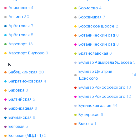
Аникеевка
4
Борисово
4
Аннино
30
Боровицкая
7
Арбатская
7
Боровское шоссе
2
Арбатская
5
Ботанический сад
8
Аэропорт
13
Ботанический сад
3
Аэропорт Внуково
3
Братиславская
6
Бульвар Адмирала Ушакова
3
Б
Бульвар Дмитрия
Бабушкинская
20
14
Донского
Багратионовская
4
Бульвар Рокоссовского
13
Баковка
3
Бульвар Рокоссовского
12
Балтийская
5
Бунинская аллея
44
Баррикадная
8
Бутырская
6
Бауманская
8
Быково
1
Беговая
5
Беговая (МЦД - 1)
3