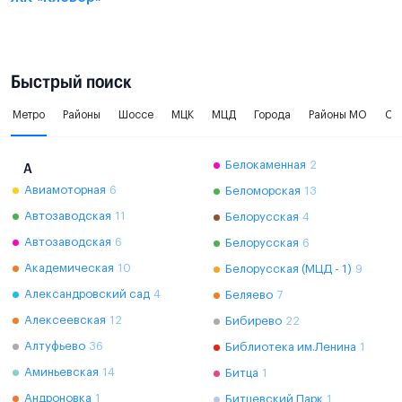
Быстрый поиск
Метро
Районы
Шоссе
МЦК
МЦД
Города
Районы МО
Ок
Белокаменная
2
А
Авиамоторная
6
Беломорская
13
Автозаводская
11
Белорусская
4
Автозаводская
6
Белорусская
6
Академическая
10
Белорусская (МЦД - 1)
9
Александровский сад
4
Беляево
7
Алексеевская
12
Бибирево
22
Алтуфьево
36
Библиотека им.Ленина
1
Аминьевская
14
Битца
1
Андроновка
1
Битцевский Парк
1