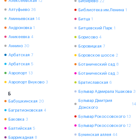
Алексеевская
12
Бибирево
22
Алтуфьево
36
Библиотека им.Ленина
1
Аминьевская
14
Битца
1
Андроновка
1
Битцевский Парк
1
Аникеевка
4
Борисово
4
Аннино
30
Боровицкая
7
Арбатская
7
Боровское шоссе
2
Арбатская
5
Ботанический сад
8
Аэропорт
13
Ботанический сад
3
Аэропорт Внуково
3
Братиславская
6
Бульвар Адмирала Ушакова
3
Б
Бульвар Дмитрия
Бабушкинская
20
14
Донского
Багратионовская
4
Бульвар Рокоссовского
13
Баковка
3
Бульвар Рокоссовского
12
Балтийская
5
Бунинская аллея
44
Баррикадная
8