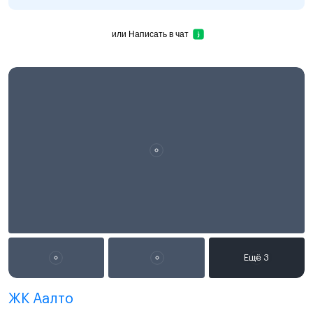
или
Написать в чат
ЖК Аалто