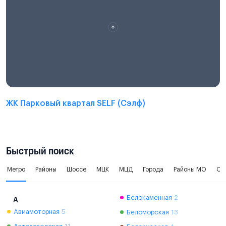
ЖК Парковый квартал SELF (Сэлф)
Быстрый поиск
Метро
Районы
Шоссе
МЦК
МЦД
Города
Районы МО
Ок
Белокаменная
2
А
Авиамоторная
5
Беломорская
13