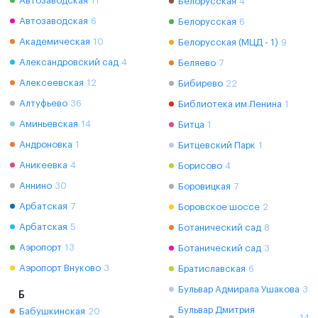
Автозаводская
11
Белорусская
4
Автозаводская
6
Белорусская
6
Академическая
10
Белорусская (МЦД - 1)
9
Александровский сад
4
Беляево
7
Алексеевская
12
Бибирево
22
Алтуфьево
36
Библиотека им.Ленина
1
Аминьевская
14
Битца
1
Андроновка
1
Битцевский Парк
1
Аникеевка
4
Борисово
4
Аннино
30
Боровицкая
7
Арбатская
7
Боровское шоссе
2
Арбатская
5
Ботанический сад
8
Аэропорт
13
Ботанический сад
3
Аэропорт Внуково
3
Братиславская
6
Бульвар Адмирала Ушакова
3
Б
Бульвар Дмитрия
Бабушкинская
20
14