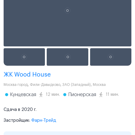
ЖК Wood House
Москва город
,
Фили-Давыдково
,
ЗАО (Западный)
,
Москва
Кунцевская
Пионерская
12 мин.
11 мин.
Сдача в 2020 г.
Застройщик:
Фарн-Трейд