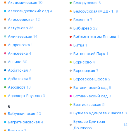
Академическая
10
Белорусская
6
Александровский сад
4
Белорусская (МЦД - 1)
9
Алексеевская
12
Беляево
7
Алтуфьево
36
Бибирево
22
Аминьевская
14
Библиотека им.Ленина
1
Андроновка
1
Битца
1
Аникеевка
4
Битцевский Парк
1
Аннино
30
Борисово
4
Арбатская
7
Боровицкая
7
Арбатская
5
Боровское шоссе
2
Аэропорт
13
Ботанический сад
8
Аэропорт Внуково
3
Ботанический сад
3
Братиславская
5
Б
Бульвар Адмирала Ушакова
3
Бабушкинская
20
Бульвар Дмитрия
Багратионовская
4
14
Донского
Баковка
3