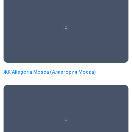
ЖК Allegoria Mosca (Аллегория Моска)