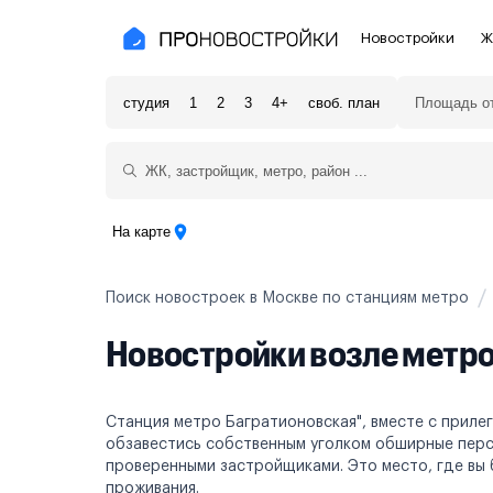
Новостройки
Ж
студия
1
2
3
4+
своб. план
Новостройки Москвы и области
Полезное
Новостройки в Москве
Для инве
Новостройки в Новой Москве
С чистов
На карте
Новостройки в Подмосковье
Без отде
Поиск новостроек в Москве по станциям метро
Рядом с МЦК
Апартаме
Новостройки возле метро
Рядом с метро
Апартаме
На карте
Станция метро Багратионовская", вместе с прил
обзавестись собственным уголком обширные перс
3-8 млн ₽
8-14 млн ₽
от 14 млн ₽
проверенными застройщиками. Это место, где вы
проживания.