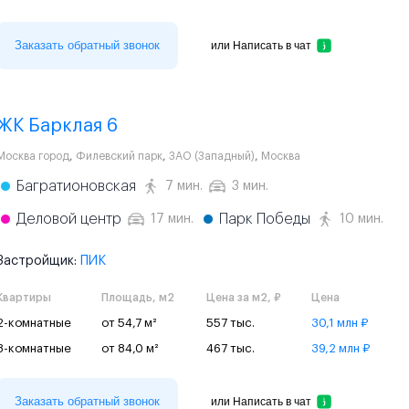
Заказать обратный звонок
или
Написать в чат
ЖК Барклая 6
Москва город
,
Филевский парк
,
ЗАО (Западный)
,
Москва
Багратионовская
7 мин.
3 мин.
Деловой центр
Парк Победы
17 мин.
10 мин.
Застройщик:
ПИК
Квартиры
Площадь, м2
Цена за м2, ₽
Цена
2-комнатные
от 54,7 м²
557 тыс.
30,1 млн ₽
3-комнатные
от 84,0 м²
467 тыс.
39,2 млн ₽
Заказать обратный звонок
или
Написать в чат