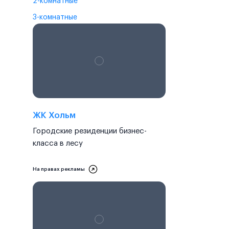
2-комнатные
3-комнатные
ЖК Хольм
Городские резиденции бизнес-
класса в лесу
На правах рекламы