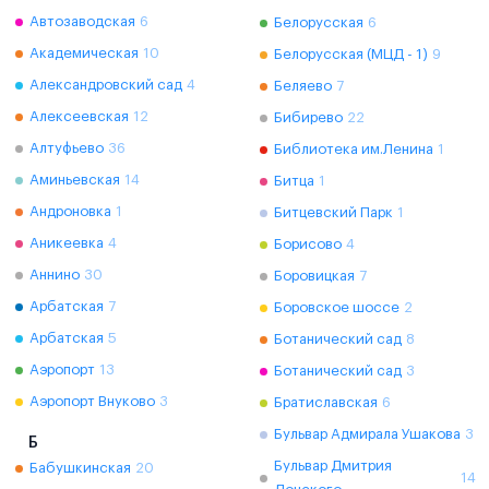
Автозаводская
6
Белорусская
6
Академическая
10
Белорусская (МЦД - 1)
9
Александровский сад
4
Беляево
7
Алексеевская
12
Бибирево
22
Алтуфьево
36
Библиотека им.Ленина
1
Аминьевская
14
Битца
1
Андроновка
1
Битцевский Парк
1
Аникеевка
4
Борисово
4
Аннино
30
Боровицкая
7
Арбатская
7
Боровское шоссе
2
Арбатская
5
Ботанический сад
8
Аэропорт
13
Ботанический сад
3
Аэропорт Внуково
3
Братиславская
6
Бульвар Адмирала Ушакова
3
Б
Бульвар Дмитрия
Бабушкинская
20
14