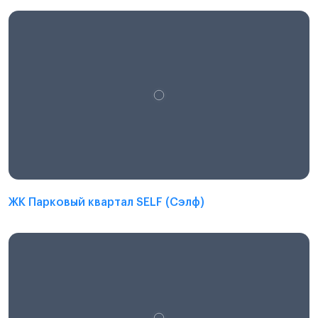
ЖК Парковый квартал SELF (Сэлф)