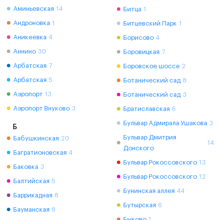
Аминьевская
14
Битца
1
Андроновка
1
Битцевский Парк
1
Аникеевка
4
Борисово
4
Аннино
30
Боровицкая
7
Арбатская
7
Боровское шоссе
2
Арбатская
5
Ботанический сад
8
Аэропорт
13
Ботанический сад
3
Аэропорт Внуково
3
Братиславская
6
Бульвар Адмирала Ушакова
3
Б
Бульвар Дмитрия
Бабушкинская
20
14
Донского
Багратионовская
4
Бульвар Рокоссовского
13
Баковка
3
Бульвар Рокоссовского
12
Балтийская
5
Бунинская аллея
44
Баррикадная
8
Бутырская
6
Бауманская
8
Быково
1