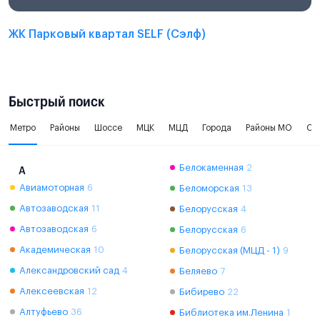
ЖК Парковый квартал SELF (Сэлф)
Быстрый поиск
Метро
Районы
Шоссе
МЦК
МЦД
Города
Районы МО
Ок
Белокаменная
2
А
Авиамоторная
6
Беломорская
13
Автозаводская
11
Белорусская
4
Автозаводская
6
Белорусская
6
Академическая
10
Белорусская (МЦД - 1)
9
Александровский сад
4
Беляево
7
Алексеевская
12
Бибирево
22
Алтуфьево
36
Библиотека им.Ленина
1