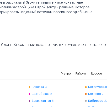
ы рассказать! Звоните, пишите – все контактные
омпании-застройщика СтройЦентр - решение, которое
формировать надежный источник пассивного удобные на
У данной компании пока нет жилых комплексов в каталоге.
Метро
Районы
Шоссе
Баковка
3
Белорусская
Балтийская
5
Беляево
7
Баррикадная
8
Бибирево
2