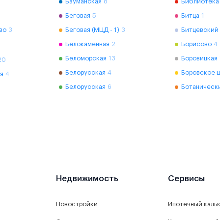
Бауманская
8
Библиотека
Беговая
5
Битца
1
во
3
Беговая (МЦД - 1)
3
Битцевский
Белокаменная
2
Борисово
4
Беломорская
13
Боровицкая
20
Белорусская
4
Боровское 
я
4
Белорусская
6
Ботаническ
Недвижимость
Сервисы
Новостройки
Ипотечный каль