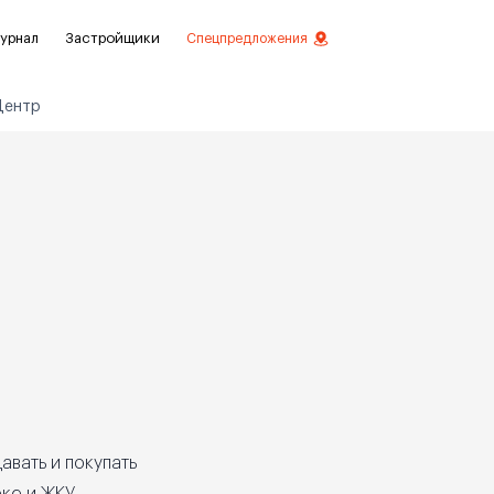
урнал
Застройщики
Спецпредложения
Центр
стиций
ой отделкой
лки
нты с отделкой
нты
авать и покупать