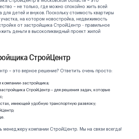
ика СтройЦентр в Московской области – это
ство – не только, где можно спокойно жить всей
а для детей и внуков. Поскольку стоимость квартиры
о участка, на котором новостройка, недвижимость
остройке от застройщика СтройЦентр - правильное
ожить деньги в высоколиквидный проект жилой
тройщика СтройЦентр
тр – это верное решение? Ответить очень просто:
й компании-застройщика;
 застройщика СтройЦентр – для решения задач, которые
с;
стах, имеющей удобную транспортную развязку;
йЦентр;
е.
ь менеджеру компании СтройЦентр. Мы на связи всегда!