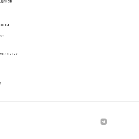
йщиков
ости
ое
ональных
е