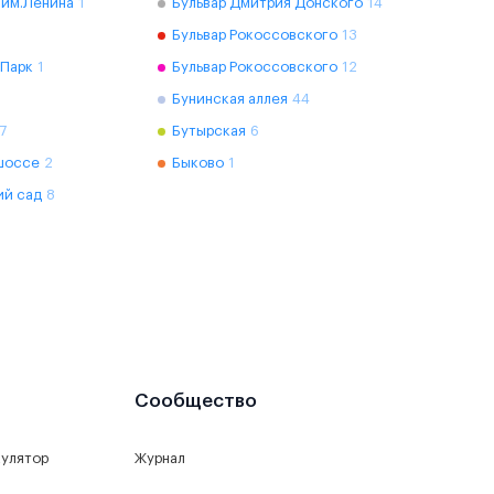
 им.Ленина
1
Бульвар Дмитрия Донского
14
Бульвар Рокоссовского
13
 Парк
1
Бульвар Рокоссовского
12
Бунинская аллея
44
7
Бутырская
6
шоссе
2
Быково
1
ий сад
8
Сообщество
кулятор
Журнал