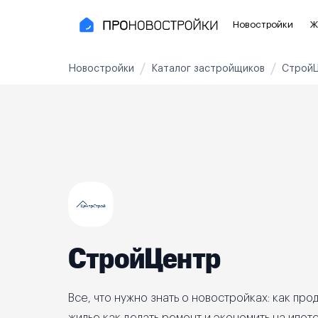
Новостройки
Ж
Новостройки
Каталог застройщиков
Строй
Новостройки Москвы и области
Полезное
Новостройки в Москве
Для инве
Новостройки в Новой Москве
С чистов
Новостройки в Подмосковье
Без отде
Рядом с МЦК
Апартаме
Рядом с метро
Апартаме
СтройЦентр
На карте
3-8 млн ₽
8-14 млн ₽
от 14 млн ₽
Все, что нужно знать о новостройках: как прод