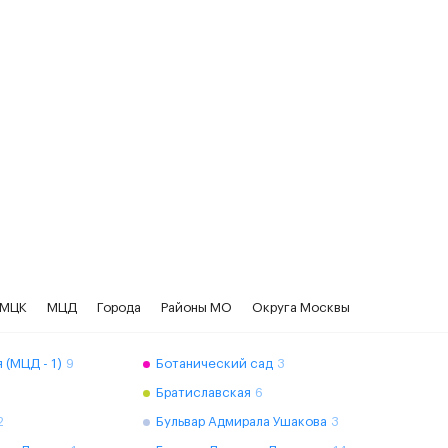
МЦК
МЦД
Города
Районы МО
Округа Москвы
 (МЦД - 1)
9
Ботанический сад
3
Братиславская
6
2
Бульвар Адмирала Ушакова
3