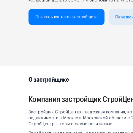
жилье,как делать ремонт и экономить на ипот
Реклама на сайте
Показать контакты застройщика
Перезво
О застройщике
Компания застройщик СтройЦе
Застройщик СтройЦентр - надежная компания, ко
недвижимости в Москве и Московской области с 
СтройЦентр – только самые позитивные.