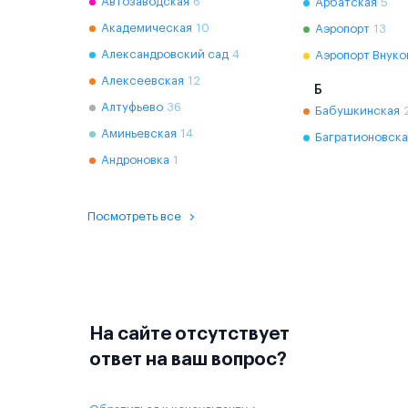
Автозаводская
6
Арбатская
5
Академическая
10
Аэропорт
13
Александровский сад
4
Аэропорт Внуко
Алексеевская
12
Б
Алтуфьево
36
Бабушкинская
Аминьевская
14
Багратионовска
Андроновка
1
Посмотреть все
На сайте отсутствует
ответ на ваш вопрос?