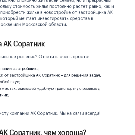
е можно спокойно жить всей семьей, но и прекрасный
ольку стоимость жилья постоянно растет равно, как и
 приобрести жилье в новостройке от застройщика АК
 который мечтает инвестировать средства в
оскве или Московской области.
а АК Соратник
авильное решение? Ответить очень просто:
мпании-застройщика;
ЖК от застройщика АК Соратник – для решения задач,
юбой вкус;
 местах, имеющей удобную транспортную развязку;
тник;
сту компании АК Соратник. Мы на связи всегда!
АК Соратник, чем хороша?