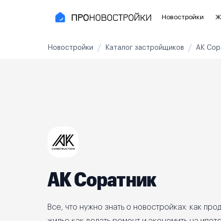
Новостройки
Ж
Новостройки
Каталог застройщиков
АК Сор
Новостройки Москвы и области
Полезное
Новостройки в Москве
Для инве
Новостройки в Новой Москве
С чистов
Новостройки в Подмосковье
Без отде
Рядом с МЦК
Апартаме
Рядом с метро
Апартаме
АК Соратник
На карте
3-8 млн ₽
8-14 млн ₽
от 14 млн ₽
Все, что нужно знать о новостройках: как прод