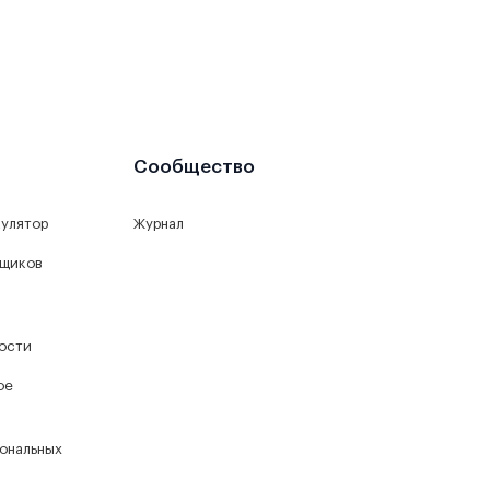
Сообщество
кулятор
Журнал
йщиков
ости
ое
ональных