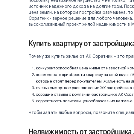
поскольку недвижимое имущество – не только, гд
источник надежного дохода на долгие годы. Поск
цена земли, на котором постройка размещена, то
Соратник - верное решение для любого человека,
высоколиквидный проект жилой недвижимости в М
Купить квартиру от застройщик
Почему же купить жилье от АК Соратник – это пр
конкурентоспособная цена жилья от известной ко
возможность приобрести квартиру на свой вкус в 
которые стоят перед покупателем. Жилье есть на л
очень комфортное расположение ЖК застройщика в
хорошие отзывы о компании-застройщике АК Сора
корректность политики ценообразования на жилье.
Чтобы задать любые вопросы, позвоните специали
Недвижимость от застройщика 