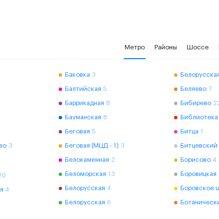
Метро
Районы
Шоссе
Баковка
3
Белорусская
Балтийская
5
Беляево
7
Баррикадная
8
Бибирево
2
Бауманская
8
Библиотека
Беговая
5
Битца
1
во
3
Беговая (МЦД - 1)
3
Битцевский
Белокаменная
2
Борисово
4
Беломорская
13
Боровицкая
20
Белорусская
4
Боровское 
я
4
Белорусская
6
Ботаническ