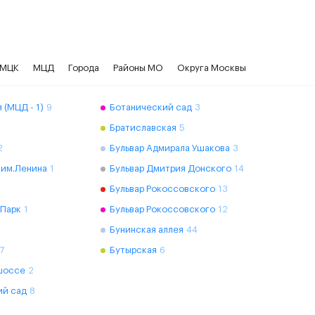
МЦК
МЦД
Города
Районы МО
Округа Москвы
 (МЦД - 1)
9
Ботанический сад
3
Братиславская
5
2
Бульвар Адмирала Ушакова
3
 им.Ленина
1
Бульвар Дмитрия Донского
14
Бульвар Рокоссовского
13
 Парк
1
Бульвар Рокоссовского
12
Бунинская аллея
44
7
Бутырская
6
шоссе
2
ий сад
8