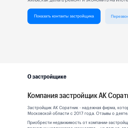
жилье,как делать ремонт и экономить на ипот
Реклама на сайте
Показать контакты застройщика
Перезво
О застройщике
Компания застройщик АК Сорат
Застройщик АК Соратник - надежная фирма, котор
Московской области с 2017 года. Отзывы о деяте
Приобрести недвижимость от компании-застройщи