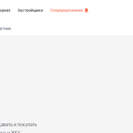
урнал
Застройщики
Спецпредложения
атник
стиций
ой отделкой
лки
нты с отделкой
нты
авать и покупать