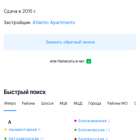
Сдача в 2015 г.
Застройщик:
Atlantic Apartments
Заказать обратный звонок
или
Написать в чат
Быстрый поиск
Метро
Районы
Шоссе
МЦК
МЦД
Города
Районы МО
Ок
Белокаменная
2
А
Авиамоторная
6
Беломорская
13
Автозаводская
11
Белорусская
4