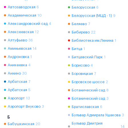
Автозаводская
6
Белорусская
6
Академическая
10
Белорусская (МЦД - 1)
9
Александровский сад
4
Беляево
7
Алексеевская
12
Бибирево
22
Алтуфьево
36
Библиотека им.Ленина
1
Аминьевская
14
Битца
1
Андроновка
1
Битцевский Парк
1
Аникеевка
4
Борисово
4
Аннино
30
Боровицкая
7
Арбатская
7
Боровское шоссе
2
Арбатская
5
Ботанический сад
8
Аэропорт
13
Ботанический сад
3
Аэропорт Внуково
3
Братиславская
6
Бульвар Адмирала Ушакова
3
Б
Бульвар Дмитрия
Бабушкинская
20
14