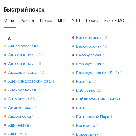
Быстрый поиск
Метро
Районы
Шоссе
МЦК
МЦД
Города
Районы МО
Ок
Белокаменная
2
А
Авиамоторная
6
Беломорская
13
Автозаводская
11
Белорусская
4
Автозаводская
6
Белорусская
6
Академическая
10
Белорусская (МЦД - 1)
9
Александровский сад
4
Беляево
7
Алексеевская
12
Бибирево
22
Алтуфьево
36
Библиотека им.Ленина
1
Аминьевская
14
Битца
1
Андроновка
1
Битцевский Парк
1
Аникеевка
4
Борисово
4
Аннино
30
Боровицкая
7