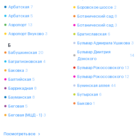
Арбатская
7
Боровское шоссе
2
Арбатская
5
Ботанический сад
8
Аэропорт
13
Ботанический сад
3
Аэропорт Внуково
3
Братиславская
6
Бульвар Адмирала Ушакова
3
Б
Бульвар Дмитрия
Бабушкинская
20
14
Донского
Багратионовская
4
Бульвар Рокоссовского
13
Баковка
3
Бульвар Рокоссовского
12
Балтийская
5
Бунинская аллея
44
Баррикадная
8
Бутырская
6
Бауманская
8
Быково
1
Беговая
5
Беговая (МЦД - 1)
3
Посмотреть все