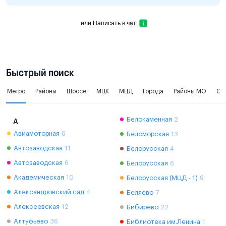
или
Написать в чат
Быстрый поиск
Метро
Районы
Шоссе
МЦК
МЦД
Города
Районы МО
Ок
Белокаменная
2
А
Авиамоторная
6
Беломорская
13
Автозаводская
11
Белорусская
4
Автозаводская
6
Белорусская
6
Академическая
10
Белорусская (МЦД - 1)
9
Александровский сад
4
Беляево
7
Алексеевская
12
Бибирево
22
Алтуфьево
36
Библиотека им.Ленина
1