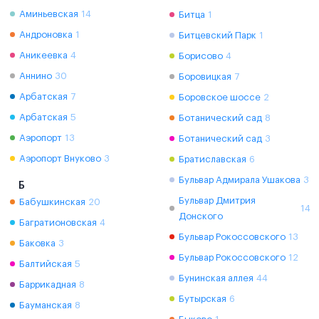
Аминьевская
14
Битца
1
Андроновка
1
Битцевский Парк
1
Аникеевка
4
Борисово
4
Аннино
30
Боровицкая
7
Арбатская
7
Боровское шоссе
2
Арбатская
5
Ботанический сад
8
Аэропорт
13
Ботанический сад
3
Аэропорт Внуково
3
Братиславская
6
Бульвар Адмирала Ушакова
3
Б
Бульвар Дмитрия
Бабушкинская
20
14
Донского
Багратионовская
4
Бульвар Рокоссовского
13
Баковка
3
Бульвар Рокоссовского
12
Балтийская
5
Бунинская аллея
44
Баррикадная
8
Бутырская
6
Бауманская
8