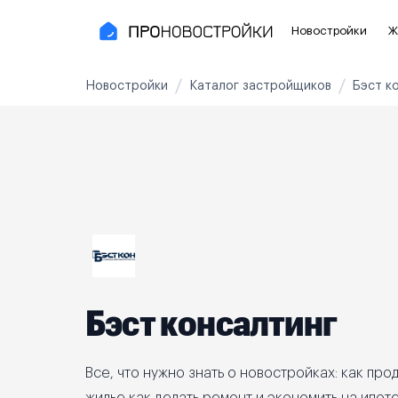
Новостройки
Ж
Новостройки
Каталог застройщиков
Бэст к
Новостройки Москвы и области
Полезное
Новостройки в Москве
Для инве
Новостройки в Новой Москве
С чистов
Новостройки в Подмосковье
Без отде
Рядом с МЦК
Апартаме
Рядом с метро
Апартаме
Бэст консалтинг
На карте
3-8 млн ₽
8-14 млн ₽
от 14 млн ₽
Все, что нужно знать о новостройках: как прод