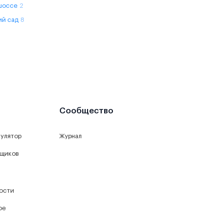
шоссе
2
ий сад
8
Сообщество
кулятор
Журнал
йщиков
ости
ое