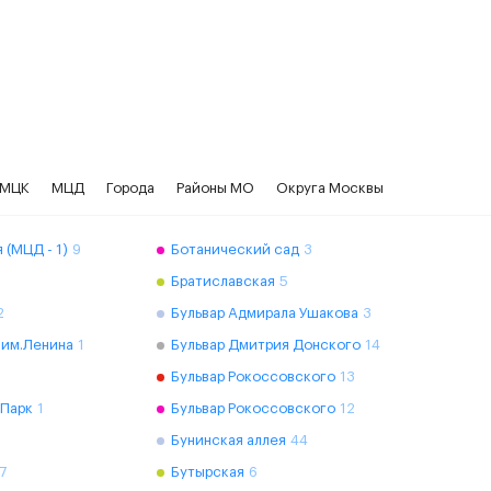
МЦК
МЦД
Города
Районы МО
Округа Москвы
 (МЦД - 1)
9
Ботанический сад
3
Братиславская
5
2
Бульвар Адмирала Ушакова
3
 им.Ленина
1
Бульвар Дмитрия Донского
14
Бульвар Рокоссовского
13
 Парк
1
Бульвар Рокоссовского
12
Бунинская аллея
44
7
Бутырская
6