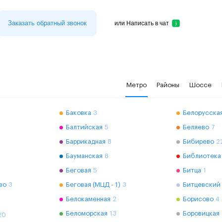
Заказать обратный звонок
или
Написать в чат
Метро
Районы
Шоссе
Баковка
3
Белорусская
Балтийская
5
Беляево
7
Баррикадная
8
Бибирево
2
Бауманская
8
Библиотека
Беговая
5
Битца
1
во
3
Беговая (МЦД - 1)
3
Битцевский
Белокаменная
2
Борисово
4
Беломорская
13
Боровицкая
20