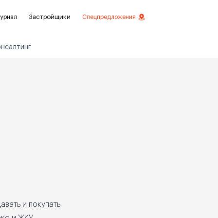
урнал
Застройщики
Спецпредложения
онсалтинг
стиций
ой отделкой
лки
нты с отделкой
нты
авать и покупать