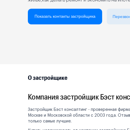
жилье,как делать ремонт и экономить на ипот
Реклама на сайте
Показать контакты застройщика
Перезво
О застройщике
Компания застройщик Бэст конс
Застройщик Бэст консалтинг - проверенная фирма
Москве и Московской области с 2003 года. Отзыв
только самые лучшие.