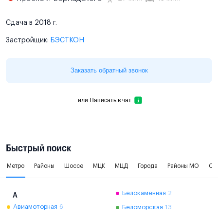
Сдача в 2018 г.
Застройщик:
БЭСТКОН
Заказать обратный звонок
или
Написать в чат
Быстрый поиск
Метро
Районы
Шоссе
МЦК
МЦД
Города
Районы МО
Ок
Белокаменная
2
А
Авиамоторная
6
Беломорская
13