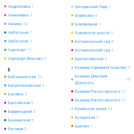
Андроновка
1
Битцевский Парк
1
Аникеевка
4
Борисово
4
Аннино
30
Боровицкая
7
Арбатская
7
Боровское шоссе
2
Арбатская
5
Ботанический сад
8
Аэропорт
13
Ботанический сад
3
Аэропорт Внуково
3
Братиславская
6
Бульвар Адмирала Ушакова
3
Б
Бульвар Дмитрия
Бабушкинская
20
14
Донского
Багратионовская
4
Бульвар Рокоссовского
13
Баковка
3
Бульвар Рокоссовского
12
Балтийская
5
Бунинская аллея
44
Баррикадная
8
Бутырская
6
Бауманская
8
Быково
1
Беговая
5