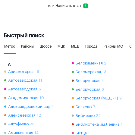
или
Написать в чат
Быстрый поиск
Метро
Районы
Шоссе
МЦК
МЦД
Города
Районы МО
Ок
Белокаменная
2
А
Авиамоторная
6
Беломорская
13
Автозаводская
11
Белорусская
4
Автозаводская
6
Белорусская
6
Академическая
10
Белорусская (МЦД - 1)
9
Александровский сад
4
Беляево
7
Алексеевская
12
Бибирево
22
Алтуфьево
36
Библиотека им.Ленина
1
Аминьевская
14
Битца
1