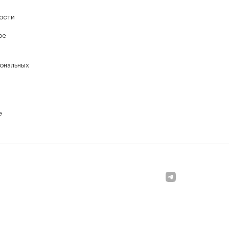
ости
ое
ональных
е