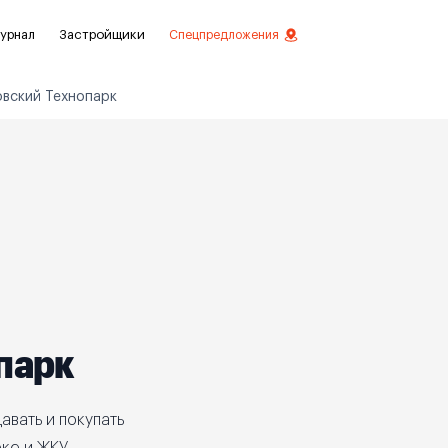
урнал
Застройщики
Спецпредложения
вский Технопарк
стиций
ой отделкой
лки
нты с отделкой
нты
парк
авать и покупать