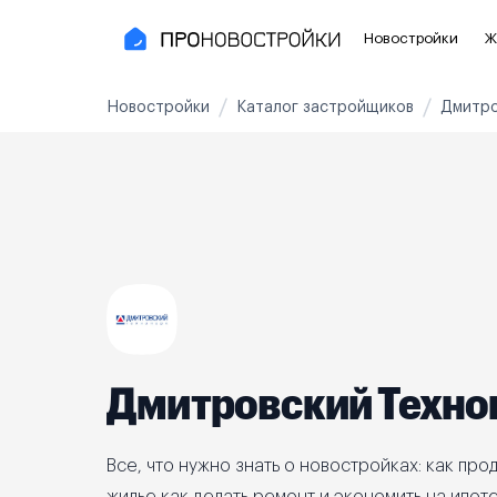
Новостройки
Ж
Новостройки
Каталог застройщиков
Дмитро
Новостройки Москвы и области
Полезное
Новостройки в Москве
Для инве
Новостройки в Новой Москве
С чистов
Новостройки в Подмосковье
Без отде
Рядом с МЦК
Апартаме
Рядом с метро
Апартаме
Дмитровский Техно
На карте
3-8 млн ₽
8-14 млн ₽
от 14 млн ₽
Все, что нужно знать о новостройках: как прод