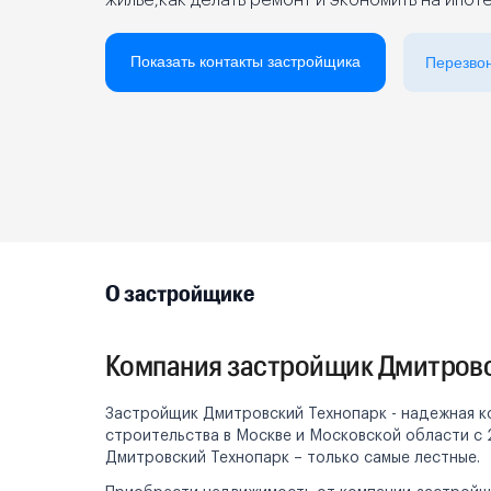
жилье,как делать ремонт и экономить на ипот
Реклама на сайте
Показать контакты застройщика
Перезво
О застройщике
Компания застройщик Дмитровс
Застройщик Дмитровский Технопарк - надежная ко
строительства в Москве и Московской области с 
Дмитровский Технопарк – только самые лестные.