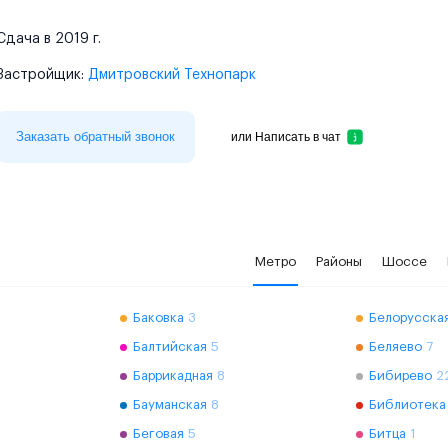
Сдача в 2019 г.
Застройщик:
Дмитровский Технопарк
Заказать обратный звонок
или
Написать в чат
Метро
Районы
Шоссе
Баковка
3
Белорусская
Балтийская
5
Беляево
7
Баррикадная
8
Бибирево
2
Бауманская
8
Библиотека
Беговая
5
Битца
1