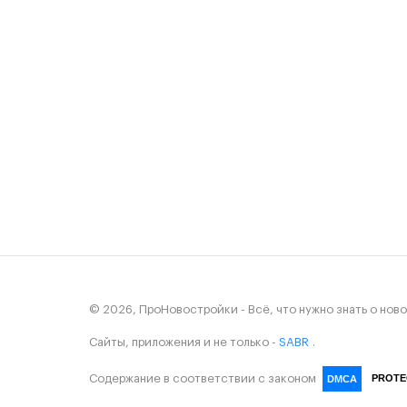
© 2026, ПроНовостройки - Всё, что нужно знать о нов
Сайты, приложения и не только -
SABR
.
Содержание в соответствии с законом
PROTE
DMCA