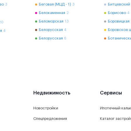
во
3
Беговая (МЦД - 1)
3
Битцевский
Белокаменная
2
Борисово
4
Беломорская
13
Боровицкая
20
Белорусская
4
Боровское 
я
4
Белорусская
6
Ботаническ
Недвижимость
Сервисы
Новостройки
Ипотечный каль
Спецпредложения
Каталог застро