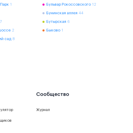
 Парк
1
Бульвар Рокоссовского
12
Бунинская аллея
44
7
Бутырская
6
шоссе
2
Быково
1
ий сад
8
Сообщество
кулятор
Журнал
йщиков