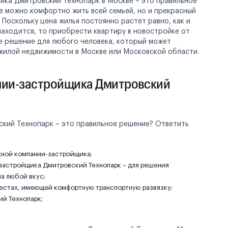
ка Дмитровский Технопарк в Москве – это правильное
де можно комфортно жить всей семьей, но и прекрасный
 Поскольку цена жилья постоянно растет равно, как и
аходится, то приобрести квартиру в новостройке от
е решение для любого человека, который может
 жилой недвижимости в Москве или Московской области.
нии-застройщика Дмитровский
кий Технопарк – это правильное решение? Ответить
жной компании-застройщика;
т застройщика Дмитровский Технопарк – для решения
на любой вкус;
естах, имеющей комфортную транспортную развязку;
й Технопарк;