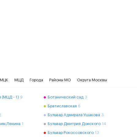
МЦК
МЦД
Города
Районы МО
Округа Москвы
 (МЦД - 1)
9
Ботанический сад
3
Братиславская
6
2
Бульвар Адмирала Ушакова
3
 им.Ленина
1
Бульвар Дмитрия Донского
14
Бульвар Рокоссовского
13