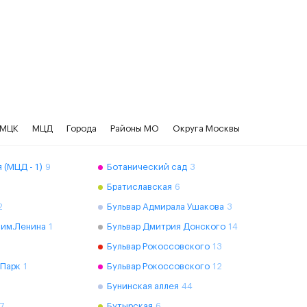
МЦК
МЦД
Города
Районы МО
Округа Москвы
 (МЦД - 1)
9
Ботанический сад
3
Братиславская
6
2
Бульвар Адмирала Ушакова
3
 им.Ленина
1
Бульвар Дмитрия Донского
14
Бульвар Рокоссовского
13
 Парк
1
Бульвар Рокоссовского
12
Бунинская аллея
44
7
Бутырская
6