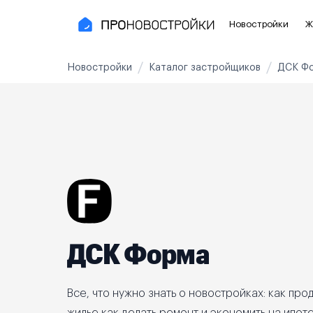
Новостройки
Ж
Новостройки
Каталог застройщиков
ДСК Ф
Новостройки Москвы и области
Полезное
Новостройки в Москве
Для инве
Новостройки в Новой Москве
С чистов
Новостройки в Подмосковье
Без отде
Рядом с МЦК
Апартаме
Рядом с метро
Апартаме
ДСК Форма
На карте
3-8 млн ₽
8-14 млн ₽
от 14 млн ₽
Все, что нужно знать о новостройках: как прод