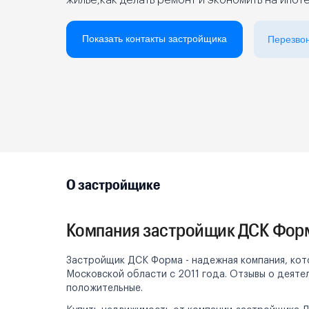
жилье,как делать ремонт и экономить на ипот
Реклама на сайте
Показать контакты застройщика
Перезво
О застройщике
Компания застройщик ДСК Фор
Застройщик ДСК Форма - надежная компания, кот
Московской области с 2011 года. Отзывы о деят
положительные.