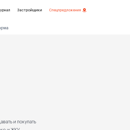
урнал
Застройщики
Спецпредложения
орма
стиций
ой отделкой
лки
нты с отделкой
нты
авать и покупать