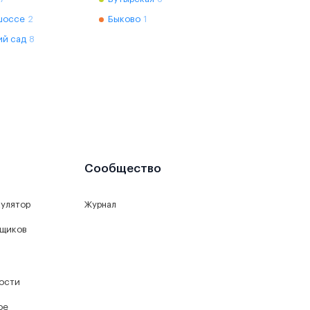
шоссе
2
Быково
1
ий сад
8
Сообщество
кулятор
Журнал
йщиков
ости
ое