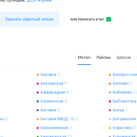
Застройщик:
ДСК Форма
Заказать обратный звонок
или
Написать в чат
Метро
Районы
Шоссе
Баковка
3
Белорусская
Балтийская
5
Беляево
7
Баррикадная
8
Бибирево
2
Бауманская
8
Библиотека
Беговая
5
Битца
1
во
3
Беговая (МЦД - 1)
3
Битцевский
Белокаменная
2
Борисово
4
Беломорская
13
Боровицкая