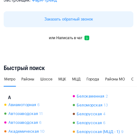
Застройщик:
Фарн-Трейд
Заказать обратный звонок
или
Написать в чат
Быстрый поиск
Метро
Районы
Шоссе
МЦК
МЦД
Города
Районы МО
Ок
Белокаменная
2
А
Авиамоторная
6
Беломорская
13
Автозаводская
11
Белорусская
4
Автозаводская
6
Белорусская
6
Академическая
10
Белорусская (МЦД - 1)
9