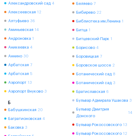
Александровский сад
4
Беляево
7
Алексеевская
12
Бибирево
22
Алтуфьево
36
Библиотека им.Ленина
1
Аминьевская
14
Битца
1
Андроновка
1
Битцевский Парк
1
Аникеевка
4
Борисово
4
Аннино
30
Боровицкая
7
Арбатская
7
Боровское шоссе
2
Арбатская
5
Ботанический сад
8
Аэропорт
13
Ботанический сад
3
Аэропорт Внуково
3
Братиславская
6
Бульвар Адмирала Ушакова
3
Б
Бульвар Дмитрия
Бабушкинская
20
14
Донского
Багратионовская
4
Бульвар Рокоссовского
13
Баковка
3
Бульвар Рокоссовского
12