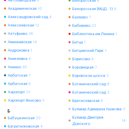
Автозаводская
6
Белорусская
6
Академическая
10
Белорусская (МЦД - 1)
9
Александровский сад
4
Беляево
7
Алексеевская
12
Бибирево
22
Алтуфьево
36
Библиотека им.Ленина
1
Аминьевская
14
Битца
1
Андроновка
1
Битцевский Парк
1
Аникеевка
4
Борисово
4
Аннино
30
Боровицкая
7
Арбатская
7
Боровское шоссе
2
Арбатская
5
Ботанический сад
8
Аэропорт
13
Ботанический сад
3
Аэропорт Внуково
3
Братиславская
6
Бульвар Адмирала Ушакова
3
Б
Бульвар Дмитрия
Бабушкинская
20
14
Донского
Багратионовская
4