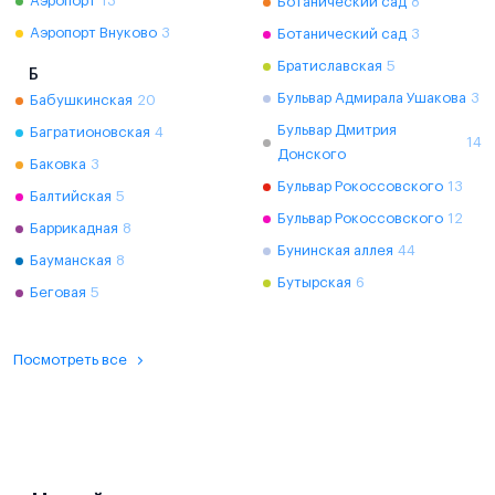
Аэропорт
13
Ботанический сад
8
Аэропорт Внуково
3
Ботанический сад
3
Братиславская
5
Б
Бульвар Адмирала Ушакова
3
Бабушкинская
20
Бульвар Дмитрия
Багратионовская
4
14
Донского
Баковка
3
Бульвар Рокоссовского
13
Балтийская
5
Бульвар Рокоссовского
12
Баррикадная
8
Бунинская аллея
44
Бауманская
8
Бутырская
6
Беговая
5
Посмотреть все