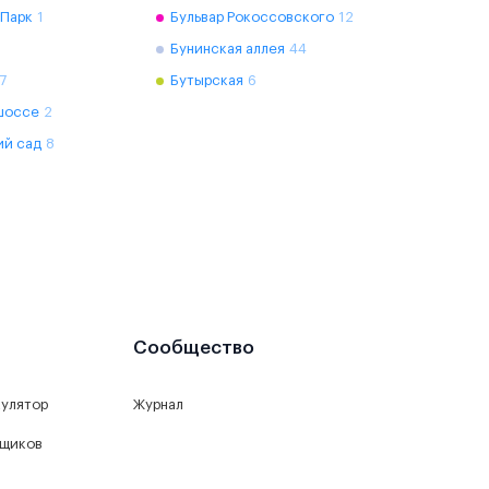
 Парк
1
Бульвар Рокоссовского
12
Бунинская аллея
44
7
Бутырская
6
шоссе
2
ий сад
8
Сообщество
кулятор
Журнал
йщиков