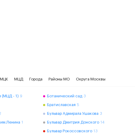
МЦК
МЦД
Города
Районы МО
Округа Москвы
 (МЦД - 1)
9
Ботанический сад
3
Братиславская
5
2
Бульвар Адмирала Ушакова
3
 им.Ленина
1
Бульвар Дмитрия Донского
14
Бульвар Рокоссовского
13