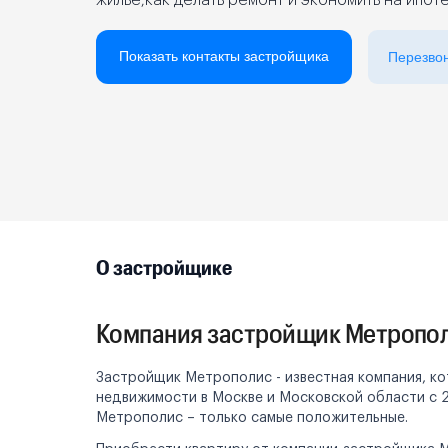
жилье,как делать ремонт и экономить на ипот
Реклама на сайте
Показать контакты застройщика
Перезво
О застройщике
Компания застройщик Метропо
Застройщик Метрополис - известная компания, к
недвижимости в Москве и Московской области с 2
Метрополис – только самые положительные.