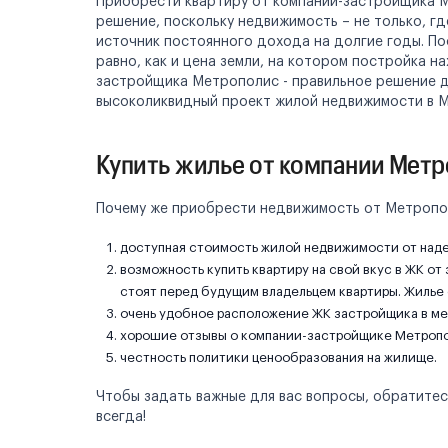
Приобрести квартиру от компании-застройщика М
решение, поскольку недвижимость – не только, г
источник постоянного дохода на долгие годы. П
равно, как и цена земли, на котором постройка н
застройщика Метрополис - правильное решение д
высоколиквидный проект жилой недвижимости в М
Купить жилье от компании Мет
Почему же приобрести недвижимость от Метропол
доступная стоимость жилой недвижимости от над
возможность купить квартиру на свой вкус в ЖК о
стоят перед будущим владельцем квартиры. Жилье 
очень удобное расположение ЖК застройщика в ме
хорошие отзывы о компании-застройщике Метропо
честность политики ценообразования на жилище.
Чтобы задать важные для вас вопросы, обратитес
всегда!