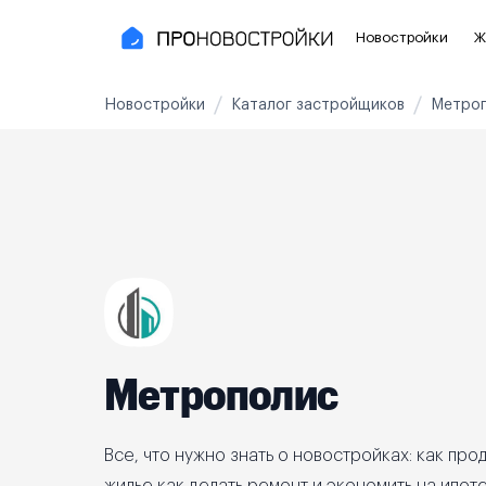
Новостройки
Ж
Новостройки
Каталог застройщиков
Метро
Новостройки Москвы и области
Полезное
Новостройки в Москве
Для инве
Новостройки в Новой Москве
С чистов
Новостройки в Подмосковье
Без отде
Рядом с МЦК
Апартаме
Рядом с метро
Апартаме
Метрополис
На карте
3-8 млн ₽
8-14 млн ₽
от 14 млн ₽
Все, что нужно знать о новостройках: как прод