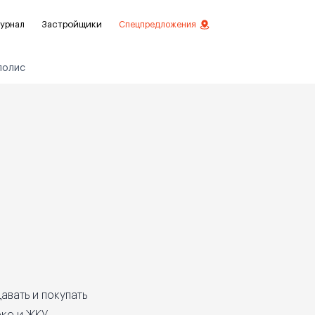
урнал
Застройщики
Спецпредложения
полис
стиций
ой отделкой
лки
нты с отделкой
нты
авать и покупать