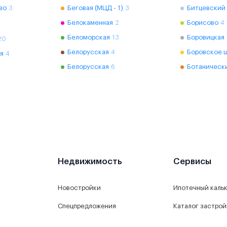
во
3
Беговая (МЦД - 1)
3
Битцевский
Белокаменная
2
Борисово
4
Беломорская
13
Боровицкая
20
Белорусская
4
Боровское 
я
4
Белорусская
6
Ботаническ
Недвижимость
Сервисы
Новостройки
Ипотечный каль
Спецпредложения
Каталог застро