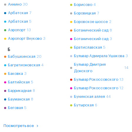
Аннино
30
Борисово
4
Арбатская
7
Боровицкая
7
Арбатская
5
Боровское шоссе
2
Аэропорт
13
Ботанический сад
8
Аэропорт Внуково
3
Ботанический сад
3
Братиславская
5
Б
Бульвар Адмирала Ушакова
3
Бабушкинская
20
Бульвар Дмитрия
Багратионовская
4
14
Донского
Баковка
3
Бульвар Рокоссовского
13
Балтийская
5
Бульвар Рокоссовского
12
Баррикадная
8
Бунинская аллея
44
Бауманская
8
Бутырская
6
Беговая
5
Посмотреть все