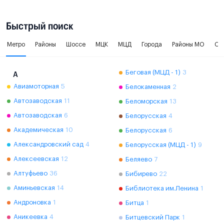
Быстрый поиск
Метро
Районы
Шоссе
МЦК
МЦД
Города
Районы МО
Ок
Беговая (МЦД - 1)
3
А
Авиамоторная
5
Белокаменная
2
Автозаводская
11
Беломорская
13
Автозаводская
6
Белорусская
4
Академическая
10
Белорусская
6
Александровский сад
4
Белорусская (МЦД - 1)
9
Алексеевская
12
Беляево
7
Алтуфьево
36
Бибирево
22
Аминьевская
14
Библиотека им.Ленина
1
Андроновка
1
Битца
1
Аникеевка
4
Битцевский Парк
1