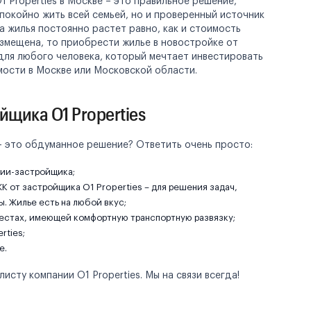
 Properties в Москве – это правильное решение,
покойно жить всей семьей, но и проверенный источник
а жилья постоянно растет равно, как и стоимость
змещена, то приобрести жилье в новостройке от
 для любого человека, который мечтает инвестировать
мости в Москве или Московской области.
щика O1 Properties
 – это обдуманное решение? Ответить очень просто:
нии-застройщика;
К от застройщика O1 Properties – для решения задач,
. Жилье есть на любой вкус;
естах, имеющей комфортную транспортную развязку;
rties;
е.
сту компании O1 Properties. Мы на связи всегда!