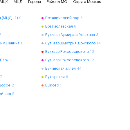
МЦК
МЦД
Города
Районы МО
Округа Москвы
 (МЦД - 1)
9
Ботанический сад
3
Братиславская
6
2
Бульвар Адмирала Ушакова
3
 им.Ленина
1
Бульвар Дмитрия Донского
14
Бульвар Рокоссовского
13
 Парк
1
Бульвар Рокоссовского
12
Бунинская аллея
44
7
Бутырская
6
шоссе
2
Быково
1
ий сад
8