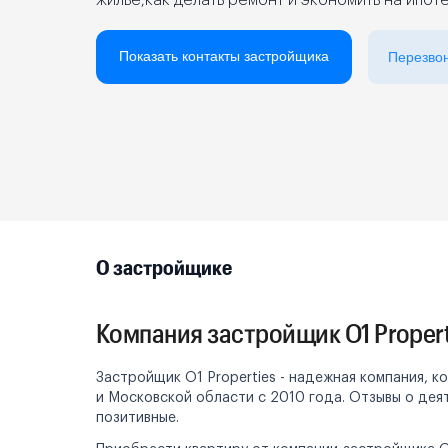
жилье,как делать ремонт и экономить на ипот
Реклама на сайте
Показать контакты застройщика
Перезво
О застройщике
Компания застройщик O1 Propert
Застройщик O1 Properties - надежная компания, к
и Московской области с 2010 года. Отзывы о дея
позитивные.