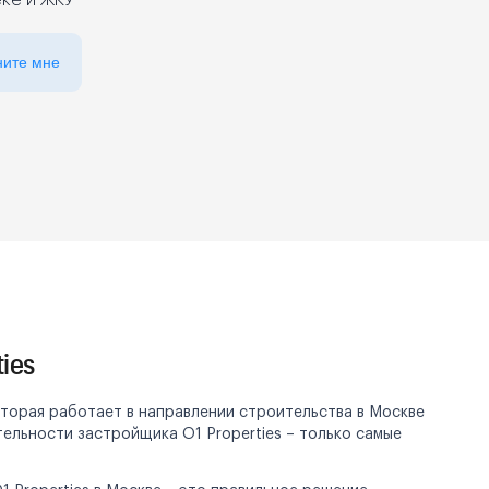
еке и ЖКУ
ните мне
ies
оторая работает в направлении строительства в Москве
тельности застройщика O1 Properties – только самые