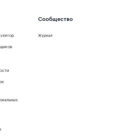
Сообщество
кулятор
Журнал
йщиков
ости
ое
ональных
е