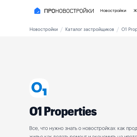
Новостройки
Ж
Новостройки
Каталог застройщиков
O1 Prop
Новостройки Москвы и области
Полезное
Новостройки в Москве
Для инве
Новостройки в Новой Москве
С чистов
Новостройки в Подмосковье
Без отде
Рядом с МЦК
Апартаме
Рядом с метро
Апартаме
O1 Properties
На карте
3-8 млн ₽
8-14 млн ₽
от 14 млн ₽
Все, что нужно знать о новостройках: как прод