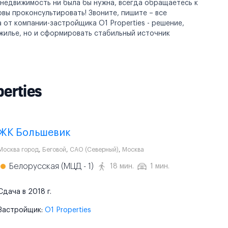
 недвижимость ни была бы нужна, всегда обращаетесь к
ы проконсультировать! Звоните, пишите – все
 от компании-застройщика O1 Properties - решение,
жилье, но и сформировать стабильный источник
erties
ЖК Большевик
Москва город
,
Беговой
,
САО (Северный)
,
Москва
Белорусская (МЦД - 1)
18 мин.
1 мин.
Сдача в 2018 г.
Застройщик:
O1 Properties