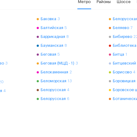
Метро
Районы
Шоссе
Баковка
3
Белорусская
Балтийская
5
Беляево
7
Баррикадная
8
Бибирево
2
Бауманская
8
Библиотека
Беговая
5
Битца
1
во
3
Беговая (МЦД - 1)
3
Битцевский
Белокаменная
2
Борисово
4
Беломорская
13
Боровицкая
20
Белорусская
4
Боровское 
я
4
Белорусская
6
Ботаническ