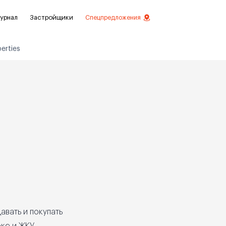
урнал
Застройщики
Спецпредложения
erties
стиций
ой отделкой
лки
нты с отделкой
нты
авать и покупать