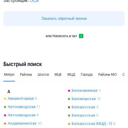
Застройщик:
ОСА
Заказать обратный звонок
или
Написать в чат
Быстрый поиск
Метро
Районы
Шоссе
МЦК
МЦД
Города
Районы МО
Ок
Белокаменная
2
А
Авиамоторная
6
Беломорская
13
Автозаводская
11
Белорусская
4
Автозаводская
6
Белорусская
6
Академическая
10
Белорусская (МЦД - 1)
9