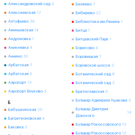
Александровский сад
4
Беляево
7
Алексеевская
12
Бибирево
22
Алтуфьево
36
Библиотека им.Ленина
1
Аминьевская
14
Битца
1
Андроновка
1
Битцевский Парк
1
Аникеевка
4
Борисово
4
Аннино
30
Боровицкая
7
Арбатская
7
Боровское шоссе
2
Арбатская
5
Ботанический сад
8
Аэропорт
13
Ботанический сад
3
Аэропорт Внуково
3
Братиславская
6
Бульвар Адмирала Ушакова
3
Б
Бульвар Дмитрия
Бабушкинская
20
14
Донского
Багратионовская
4
Бульвар Рокоссовского
13
Баковка
3
Бульвар Рокоссовского
12