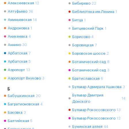
Алексеевская
12
Бибирево
22
Алтуфьево
36
Библиотека им.Ленина
1
Аминьевская
14
Битца
1
Андроновка
1
Битцевский Парк
1
Аникеевка
4
Борисово
4
Аннино
30
Боровицкая
7
Арбатская
7
Боровское шоссе
2
Арбатская
5
Ботанический сад
8
Аэропорт
13
Ботанический сад
3
Аэропорт Внуково
3
Братиславская
6
Бульвар Адмирала Ушакова
3
Б
Бульвар Дмитрия
Бабушкинская
20
14
Донского
Багратионовская
4
Бульвар Рокоссовского
13
Баковка
3
Бульвар Рокоссовского
12
Балтийская
5
Бунинская аллея
44