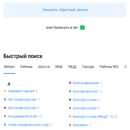
Заказать обратный звонок
или
Написать в чат
Быстрый поиск
Метро
Районы
Шоссе
МЦК
МЦД
Города
Районы МО
Ок
Белокаменная
2
А
Авиамоторная
6
Беломорская
13
Автозаводская
11
Белорусская
4
Автозаводская
6
Белорусская
6
Академическая
10
Белорусская (МЦД - 1)
9
Александровский сад
4
Беляево
7