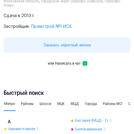
Московская область
,
городской округ Орехово-Зуевский
,
Орехово-
Зуево
Сдача в 2013 г.
Застройщик:
Промстрой №1 ИСК
Заказать обратный звонок
или
Написать в чат
Быстрый поиск
Метро
Районы
Шоссе
МЦК
МЦД
Города
Районы МО
Ок
Беговая (МЦД - 1)
3
А
Авиамоторная
5
Белокаменная
2