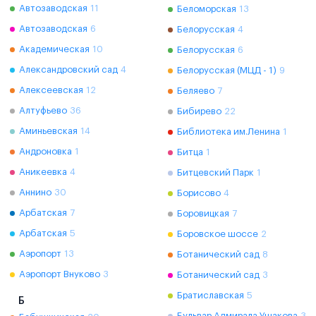
Автозаводская
11
Беломорская
13
Автозаводская
6
Белорусская
4
Академическая
10
Белорусская
6
Александровский сад
4
Белорусская (МЦД - 1)
9
Алексеевская
12
Беляево
7
Алтуфьево
36
Бибирево
22
Аминьевская
14
Библиотека им.Ленина
1
Андроновка
1
Битца
1
Аникеевка
4
Битцевский Парк
1
Аннино
30
Борисово
4
Арбатская
7
Боровицкая
7
Арбатская
5
Боровское шоссе
2
Аэропорт
13
Ботанический сад
8
Аэропорт Внуково
3
Ботанический сад
3
Братиславская
5
Б
Бульвар Адмирала Ушакова
3