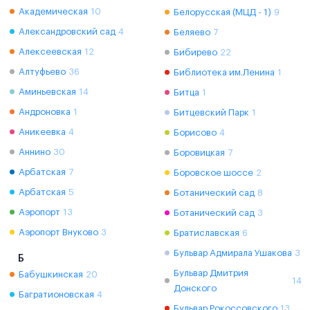
Академическая
10
Белорусская (МЦД - 1)
9
Александровский сад
4
Беляево
7
Алексеевская
12
Бибирево
22
Алтуфьево
36
Библиотека им.Ленина
1
Аминьевская
14
Битца
1
Андроновка
1
Битцевский Парк
1
Аникеевка
4
Борисово
4
Аннино
30
Боровицкая
7
Арбатская
7
Боровское шоссе
2
Арбатская
5
Ботанический сад
8
Аэропорт
13
Ботанический сад
3
Аэропорт Внуково
3
Братиславская
6
Бульвар Адмирала Ушакова
3
Б
Бульвар Дмитрия
Бабушкинская
20
14
Донского
Багратионовская
4
Бульвар Рокоссовского
13