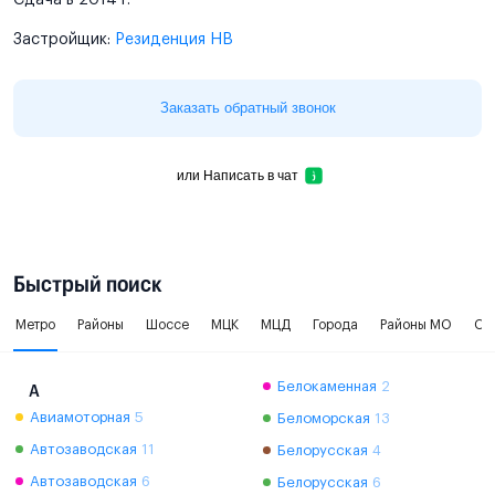
Застройщик:
Резиденция НВ
Заказать обратный звонок
или
Написать в чат
Быстрый поиск
Метро
Районы
Шоссе
МЦК
МЦД
Города
Районы МО
Ок
Белокаменная
2
А
Авиамоторная
5
Беломорская
13
Автозаводская
11
Белорусская
4
Автозаводская
6
Белорусская
6