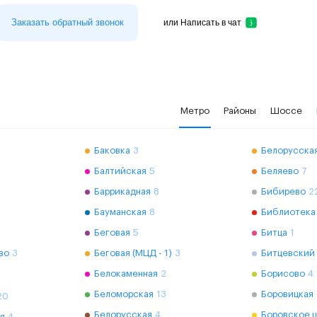
Заказать обратный звонок
или
Написать в чат
Метро
Районы
Шоссе
Баковка
3
Белорусская
Балтийская
5
Беляево
7
Баррикадная
8
Бибирево
2
Бауманская
8
Библиотека
Беговая
5
Битца
1
во
3
Беговая (МЦД - 1)
3
Битцевский
Белокаменная
2
Борисово
4
Беломорская
13
Боровицкая
20
Белорусская
4
Боровское 
я
4