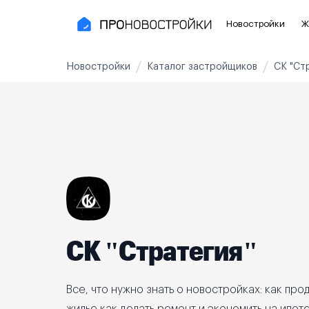
Новостройки
Ж
Новостройки
Каталог застройщиков
СК "Ст
Новостройки Москвы и области
Полезное
Новостройки в Москве
Для инве
Новостройки в Новой Москве
С чистов
Новостройки в Подмосковье
Без отде
Рядом с МЦК
Апартаме
Рядом с метро
Апартаме
СК "Стратегия"
На карте
3-8 млн ₽
8-14 млн ₽
от 14 млн ₽
Все, что нужно знать о новостройках: как прод