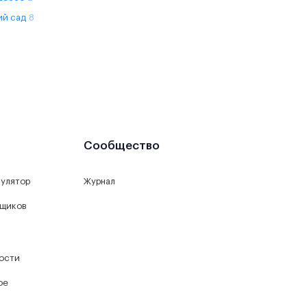
ий сад
8
Сообщество
кулятор
Журнал
йщиков
ости
ое