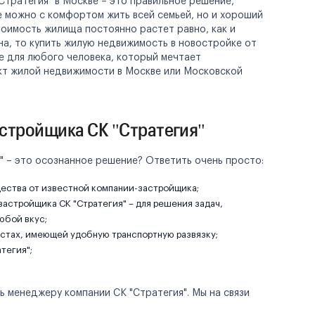
тратегия" в Москве – это правильное решение,
е можно с комфортом жить всей семьей, но и хороший
оимость жилища постоянно растет равно, как и
а, то купить жилую недвижимость в новостройке от
е для любого человека, который мечтает
кт жилой недвижимости в Москве или Московской
астройщика СК "Стратегия"
" – это осознанное решение? Ответить очень просто:
ества от известной компании-застройщика;
 застройщика СК "Стратегия" – для решения задач,
юбой вкус;
стах, имеющей удобную транспортную развязку;
тегия";
ь менеджеру компании СК "Стратегия". Мы на связи