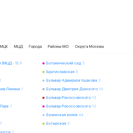
МЦК
МЦД
Города
Районы МО
Округа Москвы
 (МЦД - 1)
9
Ботанический сад
3
Братиславская
5
2
Бульвар Адмирала Ушакова
3
 им.Ленина
1
Бульвар Дмитрия Донского
14
Бульвар Рокоссовского
13
 Парк
1
Бульвар Рокоссовского
12
Бунинская аллея
44
7
Бутырская
6
шоссе
2