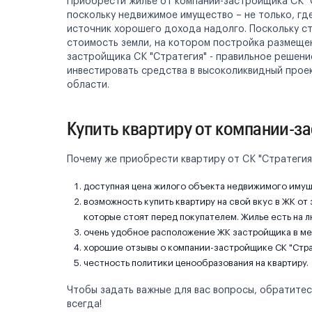
Приобрести жилье от компании-застройщика СК "С
поскольку недвижимое имущество – не только, гд
источник хорошего дохода надолго. Поскольку ст
стоимость земли, на котором постройка размещен
застройщика СК "Стратегия" - правильное решени
инвестировать средства в высоколиквидный прое
области.
Купить квартиру от компании-з
Почему же приобрести квартиру от СК "Стратегия
доступная цена жилого объекта недвижимого имущ
возможность купить квартиру на свой вкус в ЖК от
которые стоят перед покупателем. Жилье есть на л
очень удобное расположение ЖК застройщика в ме
хорошие отзывы о компании-застройщике СК "Стра
честность политики ценообразования на квартиру.
Чтобы задать важные для вас вопросы, обратитес
всегда!