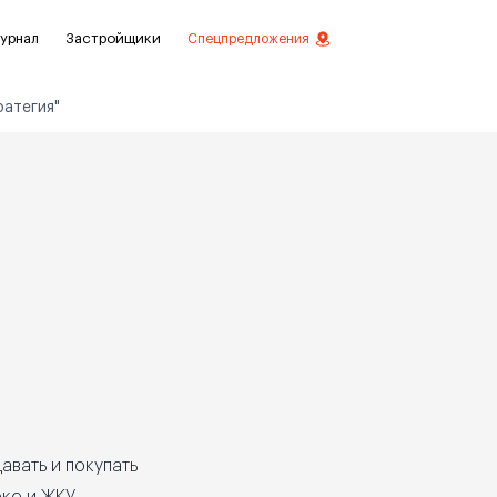
урнал
Застройщики
Спецпредложения
ратегия"
стиций
ой отделкой
лки
нты с отделкой
нты
авать и покупать