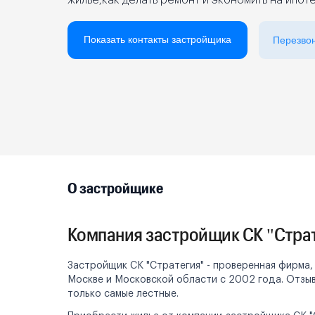
жилье,как делать ремонт и экономить на ипот
Реклама на сайте
Показать контакты застройщика
Перезво
О застройщике
Компания застройщик СК "Стра
Застройщик СК "Стратегия" - проверенная фирма,
Москве и Московской области с 2002 года. Отзыв
только самые лестные.