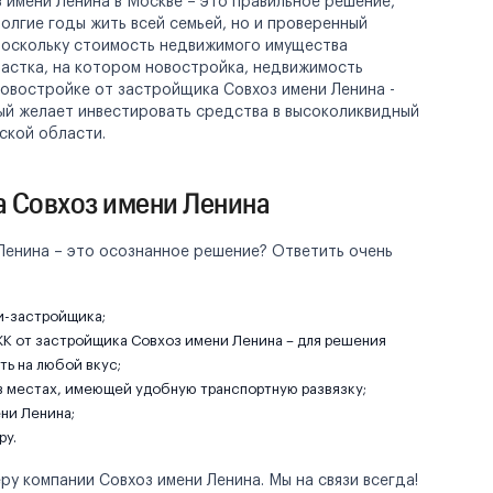
 имени Ленина в Москве – это правильное решение,
олгие годы жить всей семьей, но и проверенный
 Поскольку стоимость недвижимого имущества
участка, на котором новостройка, недвижимость
новостройке от застройщика Совхоз имени Ленина -
ый желает инвестировать средства в высоколиквидный
ской области.
а Совхоз имени Ленина
Ленина – это осознанное решение? Ответить очень
и-застройщика;
ЖК от застройщика Совхоз имени Ленина – для решения
ть на любой вкус;
 местах, имеющей удобную транспортную развязку;
ни Ленина;
ру.
у компании Совхоз имени Ленина. Мы на связи всегда!