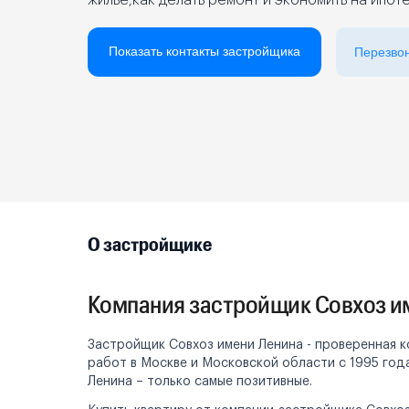
жилье,как делать ремонт и экономить на ипот
Реклама на сайте
Показать контакты застройщика
Перезво
О застройщике
Компания застройщик Совхоз и
Застройщик Совхоз имени Ленина - проверенная к
работ в Москве и Московской области с 1995 год
Ленина – только самые позитивные.