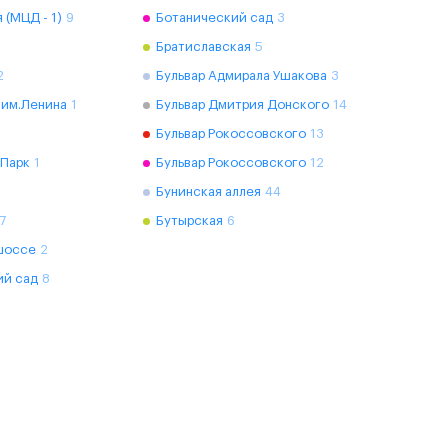
 (МЦД - 1)
9
Ботанический сад
3
Братиславская
5
2
Бульвар Адмирала Ушакова
3
 им.Ленина
1
Бульвар Дмитрия Донского
14
Бульвар Рокоссовского
13
 Парк
1
Бульвар Рокоссовского
12
Бунинская аллея
44
7
Бутырская
6
шоссе
2
ий сад
8