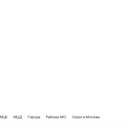
МЦК
МЦД
Города
Районы МО
Округа Москвы