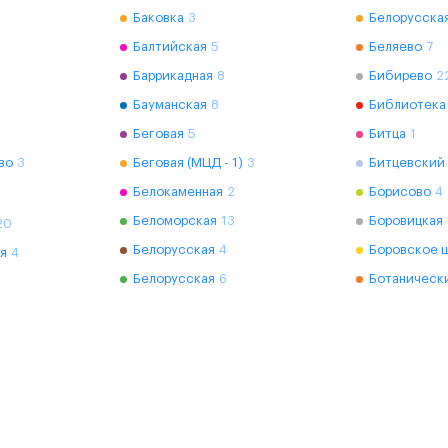
Баковка
3
Белорусская
Балтийская
5
Беляево
7
Баррикадная
8
Бибирево
2
Бауманская
8
Библиотека
Беговая
5
Битца
1
во
3
Беговая (МЦД - 1)
3
Битцевский
Белокаменная
2
Борисово
4
Беломорская
13
Боровицкая
20
Белорусская
4
Боровское 
я
4
Белорусская
6
Ботаническ