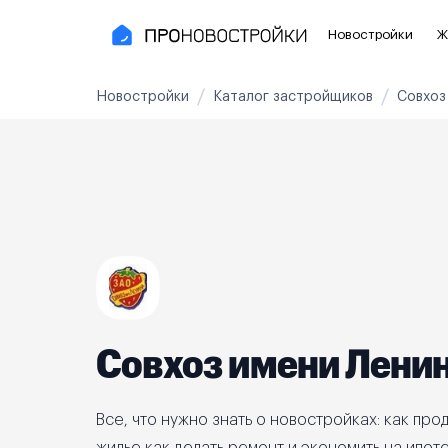
Новостройки
Ж
Новостройки
Каталог застройщиков
Совхоз
Новостройки Москвы и области
Полезное
Новостройки в Москве
Для инве
Новостройки в Новой Москве
С чистов
Новостройки в Подмосковье
Без отде
Рядом с МЦК
Апартаме
Рядом с метро
Апартаме
Совхоз имени Лени
На карте
3-8 млн ₽
8-14 млн ₽
от 14 млн ₽
Все, что нужно знать о новостройках: как прод