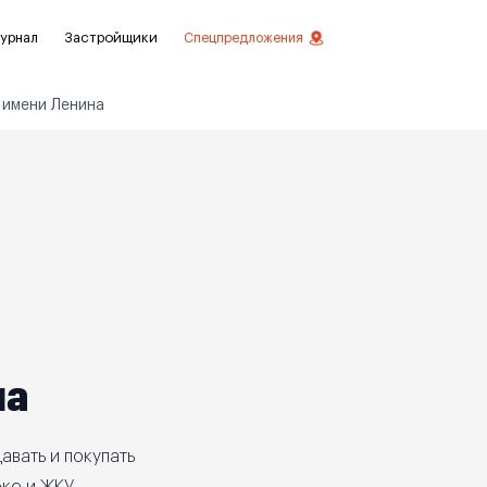
урнал
Застройщики
Спецпредложения
 имени Ленина
стиций
ой отделкой
лки
нты с отделкой
нты
на
авать и покупать