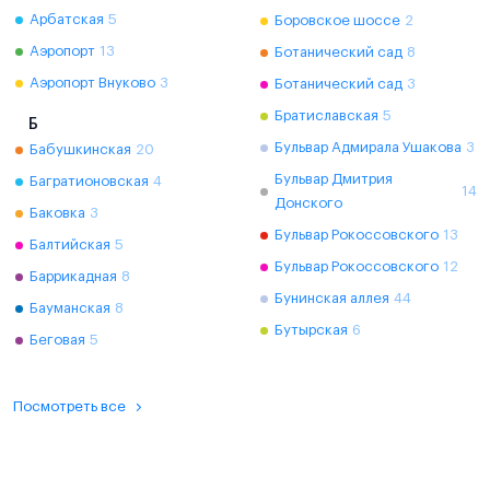
Арбатская
5
Боровское шоссе
2
Аэропорт
13
Ботанический сад
8
Аэропорт Внуково
3
Ботанический сад
3
Братиславская
5
Б
Бульвар Адмирала Ушакова
3
Бабушкинская
20
Бульвар Дмитрия
Багратионовская
4
14
Донского
Баковка
3
Бульвар Рокоссовского
13
Балтийская
5
Бульвар Рокоссовского
12
Баррикадная
8
Бунинская аллея
44
Бауманская
8
Бутырская
6
Беговая
5
Посмотреть все