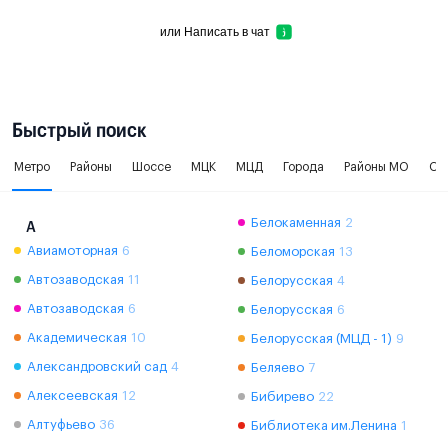
или
Написать в чат
Быстрый поиск
Метро
Районы
Шоссе
МЦК
МЦД
Города
Районы МО
Ок
Белокаменная
2
А
Авиамоторная
6
Беломорская
13
Автозаводская
11
Белорусская
4
Автозаводская
6
Белорусская
6
Академическая
10
Белорусская (МЦД - 1)
9
Александровский сад
4
Беляево
7
Алексеевская
12
Бибирево
22
Алтуфьево
36
Библиотека им.Ленина
1