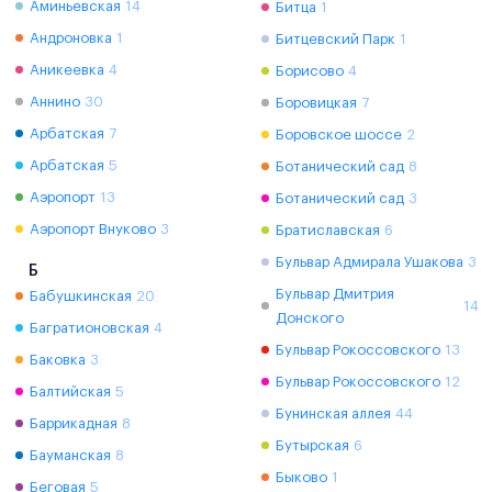
Аминьевская
14
Битца
1
Андроновка
1
Битцевский Парк
1
Аникеевка
4
Борисово
4
Аннино
30
Боровицкая
7
Арбатская
7
Боровское шоссе
2
Арбатская
5
Ботанический сад
8
Аэропорт
13
Ботанический сад
3
Аэропорт Внуково
3
Братиславская
6
Бульвар Адмирала Ушакова
3
Б
Бульвар Дмитрия
Бабушкинская
20
14
Донского
Багратионовская
4
Бульвар Рокоссовского
13
Баковка
3
Бульвар Рокоссовского
12
Балтийская
5
Бунинская аллея
44
Баррикадная
8
Бутырская
6
Бауманская
8
Быково
1
Беговая
5