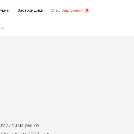
урнал
Застройщики
Спецпредложения
ГК
стиций
ой отделкой
лки
нты с отделкой
нты
сторией на рынке