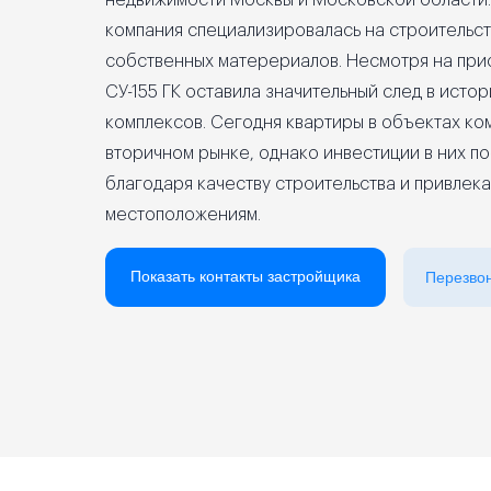
недвижимости Москвы и Московской области. 
компания специализировалась на строительст
Реклама на сайте
собственных матерериалов. Несмотря на при
СУ-155 ГК оставила значительный след в исто
комплексов. Сегодня квартиры в объектах ко
вторичном рынке, однако инвестиции в них п
благодаря качеству строительства и привлек
местоположениям.
Показать контакты застройщика
Перезво