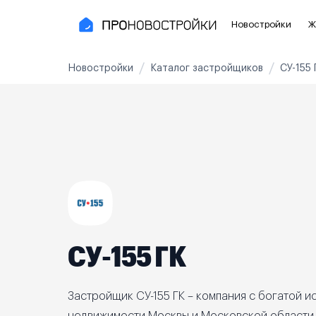
Новостройки
Ж
Новостройки
Каталог застройщиков
СУ-155 
Новостройки Москвы и области
Полезное
Новостройки в Москве
Для инве
Новостройки в Новой Москве
С чистов
Новостройки в Подмосковье
Без отде
Рядом с МЦК
Апартаме
Рядом с метро
Апартаме
СУ-155 ГК
На карте
3-8 млн ₽
8-14 млн ₽
от 14 млн ₽
Застройщик СУ-155 ГК – компания с богатой и