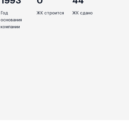
1993
0
44
Год
ЖК строится
ЖК сдано
основания
компании