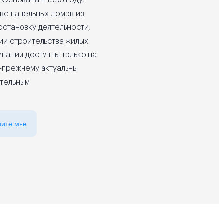
Основана в 1993 году,
ве панельных домов из
остановку деятельности,
рии строительства жилых
мпании доступны только на
о-прежнему актуальны
ательным
ните мне