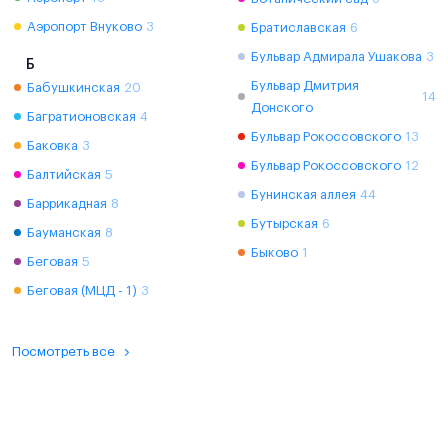
Аэропорт Внуково
3
Братиславская
6
Бульвар Адмирала Ушакова
3
Б
Бульвар Дмитрия
Бабушкинская
20
14
Донского
Багратионовская
4
Бульвар Рокоссовского
13
Баковка
3
Бульвар Рокоссовского
12
Балтийская
5
Бунинская аллея
44
Баррикадная
8
Бутырская
6
Бауманская
8
Быково
1
Беговая
5
Беговая (МЦД - 1)
3
Посмотреть все