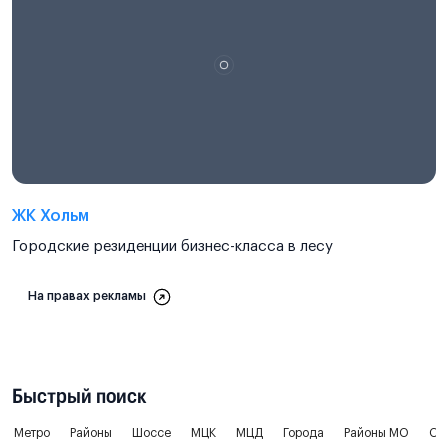
ЖК Хольм
Городские резиденции бизнес-класса в лесу
На правах рекламы
Быстрый поиск
Метро
Районы
Шоссе
МЦК
МЦД
Города
Районы МО
Ок