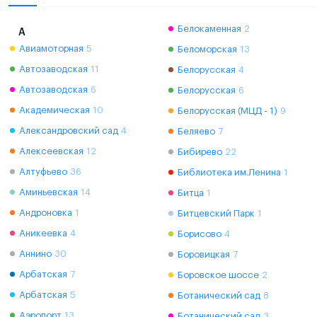
Белокаменная
2
А
Авиамоторная
5
Беломорская
13
Автозаводская
11
Белорусская
4
Автозаводская
6
Белорусская
6
Академическая
10
Белорусская (МЦД - 1)
9
Александровский сад
4
Беляево
7
Алексеевская
12
Бибирево
22
Алтуфьево
36
Библиотека им.Ленина
1
Аминьевская
14
Битца
1
Андроновка
1
Битцевский Парк
1
Аникеевка
4
Борисово
4
Аннино
30
Боровицкая
7
Арбатская
7
Боровское шоссе
2
Арбатская
5
Ботанический сад
8
Аэропорт
13
Ботанический сад
3