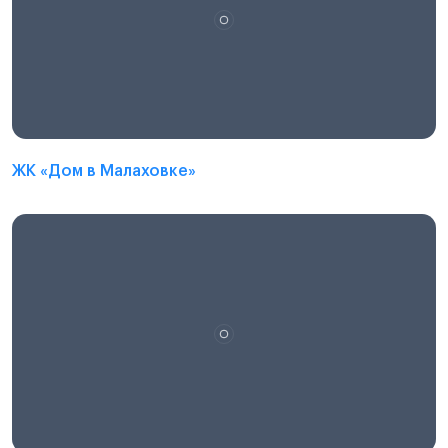
ЖК «Дом в Малаховке»