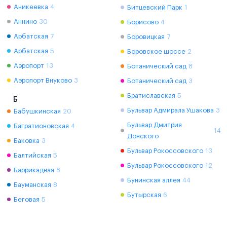
Аникеевка
4
Битцевский Парк
1
Аннино
30
Борисово
4
Арбатская
7
Боровицкая
7
Арбатская
5
Боровское шоссе
2
Аэропорт
13
Ботанический сад
8
Аэропорт Внуково
3
Ботанический сад
3
Братиславская
5
Б
Бульвар Адмирала Ушакова
3
Бабушкинская
20
Бульвар Дмитрия
Багратионовская
4
14
Донского
Баковка
3
Бульвар Рокоссовского
13
Балтийская
5
Бульвар Рокоссовского
12
Баррикадная
8
Бунинская аллея
44
Бауманская
8
Бутырская
6
Беговая
5