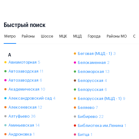
Быстрый поиск
Метро
Районы
Шоссе
МЦК
МЦД
Города
Районы МО
Ок
Беговая (МЦД - 1)
3
А
Авиамоторная
5
Белокаменная
2
Автозаводская
11
Беломорская
13
Автозаводская
6
Белорусская
4
Академическая
10
Белорусская
6
Александровский сад
4
Белорусская (МЦД - 1)
9
Алексеевская
12
Беляево
7
Алтуфьево
36
Бибирево
22
Аминьевская
14
Библиотека им.Ленина
1
Андроновка
1
Битца
1