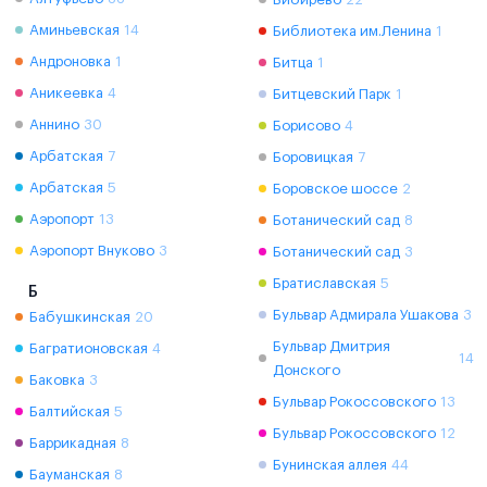
Аминьевская
14
Библиотека им.Ленина
1
Андроновка
1
Битца
1
Аникеевка
4
Битцевский Парк
1
Аннино
30
Борисово
4
Арбатская
7
Боровицкая
7
Арбатская
5
Боровское шоссе
2
Аэропорт
13
Ботанический сад
8
Аэропорт Внуково
3
Ботанический сад
3
Братиславская
5
Б
Бульвар Адмирала Ушакова
3
Бабушкинская
20
Бульвар Дмитрия
Багратионовская
4
14
Донского
Баковка
3
Бульвар Рокоссовского
13
Балтийская
5
Бульвар Рокоссовского
12
Баррикадная
8
Бунинская аллея
44
Бауманская
8