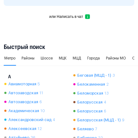
или
Написать в чат
Быстрый поиск
Метро
Районы
Шоссе
МЦК
МЦД
Города
Районы МО
Ок
Беговая (МЦД - 1)
3
А
Авиамоторная
5
Белокаменная
2
Автозаводская
11
Беломорская
13
Автозаводская
6
Белорусская
4
Академическая
10
Белорусская
6
Александровский сад
4
Белорусская (МЦД - 1)
9
Алексеевская
12
Беляево
7
Алтуфьево
36
Бибирево
22