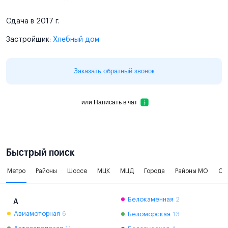
Сдача в 2017 г.
Застройщик:
Хлебный дом
Заказать обратный звонок
или
Написать в чат
Быстрый поиск
Метро
Районы
Шоссе
МЦК
МЦД
Города
Районы МО
Ок
Белокаменная
2
А
Авиамоторная
6
Беломорская
13