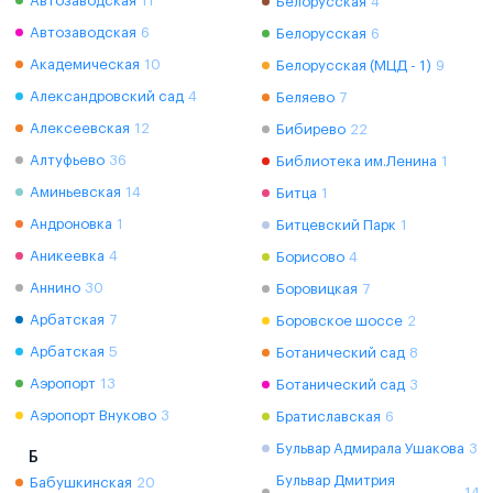
Автозаводская
11
Белорусская
4
Автозаводская
6
Белорусская
6
Академическая
10
Белорусская (МЦД - 1)
9
Александровский сад
4
Беляево
7
Алексеевская
12
Бибирево
22
Алтуфьево
36
Библиотека им.Ленина
1
Аминьевская
14
Битца
1
Андроновка
1
Битцевский Парк
1
Аникеевка
4
Борисово
4
Аннино
30
Боровицкая
7
Арбатская
7
Боровское шоссе
2
Арбатская
5
Ботанический сад
8
Аэропорт
13
Ботанический сад
3
Аэропорт Внуково
3
Братиславская
6
Бульвар Адмирала Ушакова
3
Б
Бульвар Дмитрия
Бабушкинская
20
14