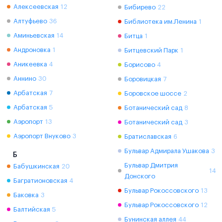
Алексеевская
12
Бибирево
22
Алтуфьево
36
Библиотека им.Ленина
1
Аминьевская
14
Битца
1
Андроновка
1
Битцевский Парк
1
Аникеевка
4
Борисово
4
Аннино
30
Боровицкая
7
Арбатская
7
Боровское шоссе
2
Арбатская
5
Ботанический сад
8
Аэропорт
13
Ботанический сад
3
Аэропорт Внуково
3
Братиславская
6
Бульвар Адмирала Ушакова
3
Б
Бульвар Дмитрия
Бабушкинская
20
14
Донского
Багратионовская
4
Бульвар Рокоссовского
13
Баковка
3
Бульвар Рокоссовского
12
Балтийская
5
Бунинская аллея
44