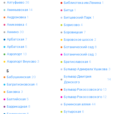
Алтуфьево
36
Библиотека им.Ленина
1
Аминьевская
14
Битца
1
Андроновка
1
Битцевский Парк
1
Аникеевка
4
Борисово
4
Аннино
30
Боровицкая
7
Арбатская
7
Боровское шоссе
2
Арбатская
5
Ботанический сад
8
Аэропорт
13
Ботанический сад
3
Аэропорт Внуково
3
Братиславская
6
Бульвар Адмирала Ушакова
3
Б
Бульвар Дмитрия
Бабушкинская
20
14
Донского
Багратионовская
4
Бульвар Рокоссовского
13
Баковка
3
Бульвар Рокоссовского
12
Балтийская
5
Бунинская аллея
44
Баррикадная
8
Бутырская
6
Бауманская
8