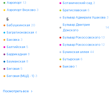
Аэропорт
13
Ботанический сад
3
Аэропорт Внуково
3
Братиславская
6
Бульвар Адмирала Ушакова
3
Б
Бульвар Дмитрия
Бабушкинская
20
14
Донского
Багратионовская
4
Бульвар Рокоссовского
13
Баковка
3
Бульвар Рокоссовского
12
Балтийская
5
Бунинская аллея
44
Баррикадная
8
Бутырская
6
Бауманская
8
Быково
1
Беговая
5
Беговая (МЦД - 1)
3
Посмотреть все