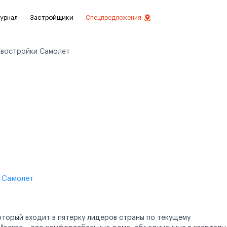
урнал
Застройщики
Спецпредложения
востройки Самолет
стиций
ой отделкой
лки
нты с отделкой
нты
е Самолет
оторый входит в пятерку лидеров страны по текущему