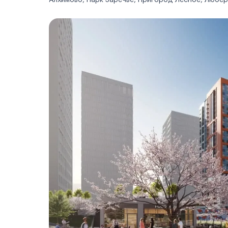
Алхимово, Парк Заречье, Пригород Лесное, Любер