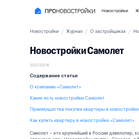
Новостройки
Ж
Новостройки
Журнал
О застройщиках
Но
Новостройки Москвы и области
Полезное
Новостройки Самолет
Новостройки в Москве
Для инве
Новостройки в Новой Москве
С чистов
2023.03.16
Новостройки в Подмосковье
Без отде
Содержание статьи
О компании «Самолет»
Рядом с МЦК
Апартаме
Какие есть новостройки Самолет
Рядом с метро
Апартаме
Преимущества покупки квартиры в новостройк
На карте
Как купить квартиру в новостройке «Самолет»
3-8 млн ₽
8-14 млн ₽
от 14 млн ₽
Самолет – это крупнейший в России девелопер, к