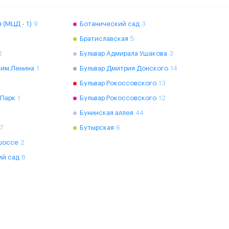
 (МЦД - 1)
9
Ботанический сад
3
Братиславская
5
2
Бульвар Адмирала Ушакова
3
 им.Ленина
1
Бульвар Дмитрия Донского
14
Бульвар Рокоссовского
13
 Парк
1
Бульвар Рокоссовского
12
Бунинская аллея
44
7
Бутырская
6
шоссе
2
ий сад
8