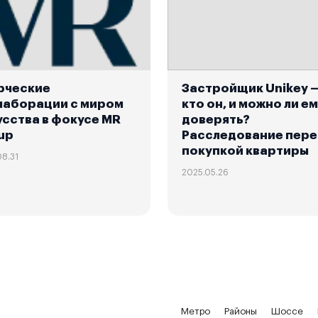
рческие
Застройщик Unikey 
лаборации с миром
кто он, и можно ли е
усства в фокусе MR
доверять?
up
Расследование пер
покупкой квартиры
08.31
2025.05.26
Метро
Районы
Шоссе