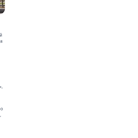
й
ся
»,
то
,