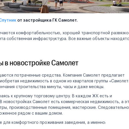
Спутник
от застройщика ГК Самолет.
личаются комфортабельностью, хорошей транспортной развязко
ита собственная инфраструктура. Все важные объекты находят
ы в новостройке Самолет
ащаются потраченные средства. Компания Самолет предлагает
иобретая недвижимость в одном из кварталов группы «Самолет
ончания строительства минуты, часы и даже месяцы.
аясь к крупному торговому центру. В каждом ЖК есть и
 В новостройках Самолет есть коммерческая недвижимость, а э
нтры, производственные помещения, мастерские. Следовательно
ложенное рядом с вашим домом.
е для комфортного проживания заведения, а именно: