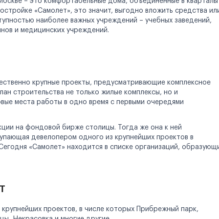
Москве – это комфортабельные дома, объединенные в кварталы
остройке «Самолет», это значит, выгодно вложить средства ил
тупностью наиболее важных учреждений – учебных заведений,
инов и медицинских учреждений.
щественно крупные проекты, предусматривающие комплексное
лан строительства не только жилые комплексы, но и
овые места работы в одно время с первыми очередями
ции на фондовой бирже столицы. Тогда же она к ней
тупающая девелопером одного из крупнейших проектов в
Сегодня «Самолет» находится в списке организаций, образующ
т
 крупнейших проектов, в числе которых Прибрежный парк,