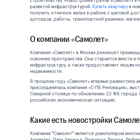
строительству. Новостройки группы «Самолет» в 
развитой инфраструктурой.
Купить квартиру
в нов
получить отличное жилье в районе с шаговой дос
Реклама на сайте
детсадов, работы, транспортной развязки, магаз
О компании «Самолет»
Компания «Самолет» в Москве реализует преиму
освоение пространства. Она старается ввести в п
инфраструктуру, а также предоставляет людям н
недвижимости.
В прошлом году «Самолет» впервые разместила ак
присоединилась компания «С-Пб Реновация», выс
Северной столице по обновлению 22 ЖК города. 
российскую экономичекскую ситуацию.
Какие есть новостройки Самоле
Компания "Самолет" является девелопером многих