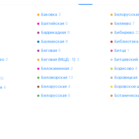
Баковка
3
Белорусская
Балтийская
5
Беляево
7
Баррикадная
8
Бибирево
2
Бауманская
8
Библиотека
Беговая
5
Битца
1
во
3
Беговая (МЦД - 1)
3
Битцевский
Белокаменная
2
Борисово
4
Беломорская
13
Боровицкая
20
Белорусская
4
Боровское 
я
4
Белорусская
6
Ботаническ