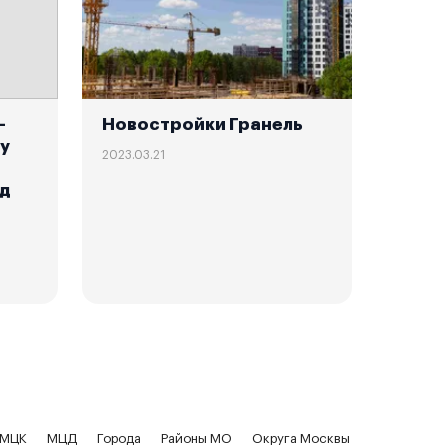
—
Новостройки Гранель
му
2023.03.21
ед
МЦК
МЦД
Города
Районы МО
Округа Москвы