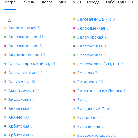
Метро
Районы
Шоссе
МЦК
МЦД
Города
Районы МО
Ок
Беговая (МЦД - 1)
3
А
Авиамоторная
5
Белокаменная
2
Автозаводская
11
Беломорская
13
Автозаводская
6
Белорусская
4
Академическая
10
Белорусская
6
Александровский сад
4
Белорусская (МЦД - 1)
9
Алексеевская
12
Беляево
7
Алтуфьево
36
Бибирево
22
Аминьевская
14
Библиотека им.Ленина
1
Андроновка
1
Битца
1
Аникеевка
4
Битцевский Парк
1
Аннино
30
Борисово
4
Арбатская
7
Боровицкая
7
Арбатская
5
Боровское шоссе
2