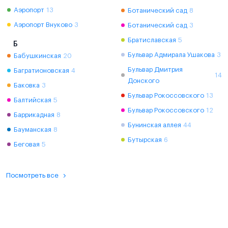
Аэропорт
13
Ботанический сад
8
Аэропорт Внуково
3
Ботанический сад
3
Братиславская
5
Б
Бульвар Адмирала Ушакова
3
Бабушкинская
20
Бульвар Дмитрия
Багратионовская
4
14
Донского
Баковка
3
Бульвар Рокоссовского
13
Балтийская
5
Бульвар Рокоссовского
12
Баррикадная
8
Бунинская аллея
44
Бауманская
8
Бутырская
6
Беговая
5
Посмотреть все