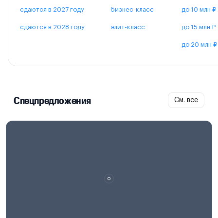
сдаются в 2027 году
бизнес-класс
до 10 млн ₽
сдаются в 2028 году
элит-класс
до 15 млн ₽
до 20 млн ₽
Спецпредложения
См. все
Проектная декларация на
наш.дом.рф