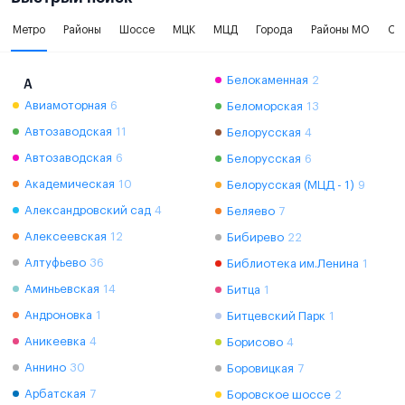
Метро
Районы
Шоссе
МЦК
МЦД
Города
Районы МО
Ок
Белокаменная
2
А
Авиамоторная
6
Беломорская
13
Автозаводская
11
Белорусская
4
Автозаводская
6
Белорусская
6
Академическая
10
Белорусская (МЦД - 1)
9
Александровский сад
4
Беляево
7
Алексеевская
12
Бибирево
22
Алтуфьево
36
Библиотека им.Ленина
1
Аминьевская
14
Битца
1
Андроновка
1
Битцевский Парк
1
Аникеевка
4
Борисово
4
Аннино
30
Боровицкая
7
Арбатская
7
Боровское шоссе
2