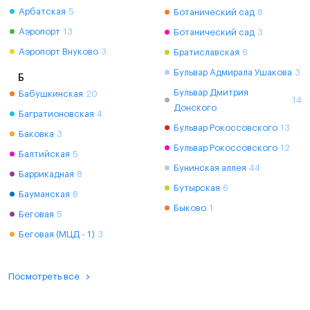
Арбатская
5
Ботанический сад
8
Аэропорт
13
Ботанический сад
3
Аэропорт Внуково
3
Братиславская
6
Бульвар Адмирала Ушакова
3
Б
Бульвар Дмитрия
Бабушкинская
20
14
Донского
Багратионовская
4
Бульвар Рокоссовского
13
Баковка
3
Бульвар Рокоссовского
12
Балтийская
5
Бунинская аллея
44
Баррикадная
8
Бутырская
6
Бауманская
8
Быково
1
Беговая
5
Беговая (МЦД - 1)
3
Посмотреть все