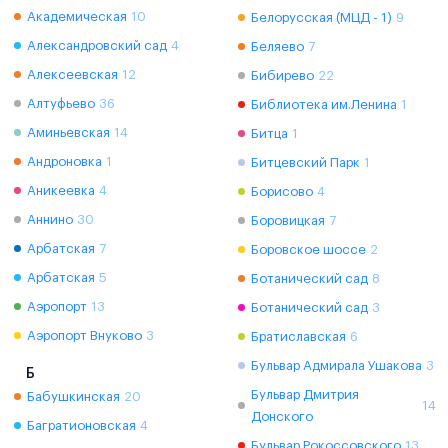
Академическая
10
Белорусская (МЦД - 1)
9
Александровский сад
4
Беляево
7
Алексеевская
12
Бибирево
22
Алтуфьево
36
Библиотека им.Ленина
1
Аминьевская
14
Битца
1
Андроновка
1
Битцевский Парк
1
Аникеевка
4
Борисово
4
Аннино
30
Боровицкая
7
Арбатская
7
Боровское шоссе
2
Арбатская
5
Ботанический сад
8
Аэропорт
13
Ботанический сад
3
Аэропорт Внуково
3
Братиславская
6
Бульвар Адмирала Ушакова
3
Б
Бульвар Дмитрия
Бабушкинская
20
14
Донского
Багратионовская
4
Бульвар Рокоссовского
13