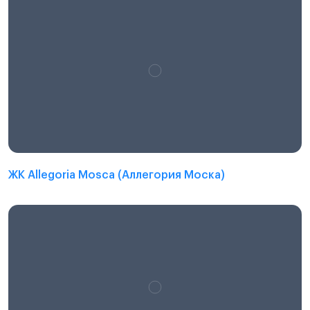
ЖК Allegoria Mosca (Аллегория Моска)