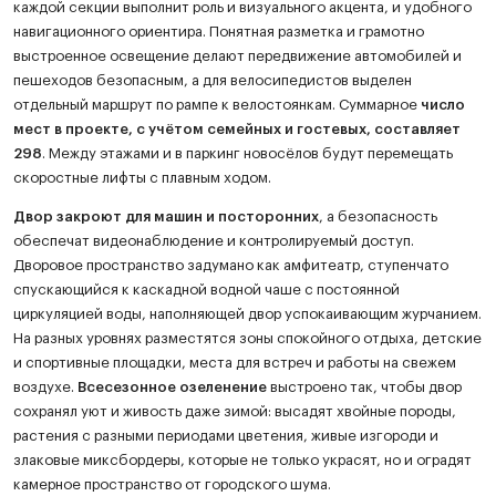
каждой секции выполнит роль и визуального акцента, и удобного
навигационного ориентира. Понятная разметка и грамотно
выстроенное освещение делают передвижение автомобилей и
пешеходов безопасным, а для велосипедистов выделен
отдельный маршрут по рампе к велостоянкам. Суммарное
число
мест в проекте, с учётом семейных и гостевых, составляет
298
. Между этажами и в паркинг новосёлов будут перемещать
скоростные лифты с плавным ходом.
Двор закроют для машин и посторонних
, а безопасность
обеспечат видеонаблюдение и контролируемый доступ.
Дворовое пространство задумано как амфитеатр, ступенчато
спускающийся к каскадной водной чаше с постоянной
циркуляцией воды, наполняющей двор успокаивающим журчанием.
На разных уровнях разместятся зоны спокойного отдыха, детские
и спортивные площадки, места для встреч и работы на свежем
воздухе.
Всесезонное озеленение
выстроено так, чтобы двор
сохранял уют и живость даже зимой: высадят хвойные породы,
растения с разными периодами цветения, живые изгороди и
злаковые миксбордеры, которые не только украсят, но и оградят
камерное пространство от городского шума.