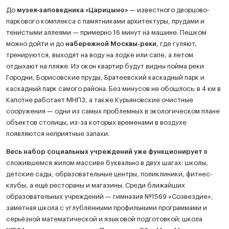
До
музея-заповедника «Царицыно»
— известного дворцово-
паркового комплекса с памятниками архитектуры, прудами и
тенистыми аллеями — примерно 16 минут на машине. Пешком
можно дойти и до
набережной Москвы-реки
, где гуляют,
тренируются, выходят на воду на лодке или сапе, а летом
отдыхают на пляже. Из окон квартир будут видны пойма реки
Городни, Борисовские пруды, Братеевский каскадный парк и
каскадный парк самого района. Без минусов не обошлось: в 4 км в
Капотне работает МНПЗ, а также Курьяновские очистные
сооружения — одни из самых проблемных в экологическом плане
объектов столицы, из-за которых временами в воздухе
появляются неприятные запахи.
Весь набор социальных учреждений уже функционирует
в
сложившемся жилом массиве буквально в двух шагах: школы,
детские сады, образовательные центры, поликлиники, фитнес-
клубы, а ещё рестораны и магазины. Среди ближайших
образовательных учреждений — гимназия №1569 «Созвездие»,
заметная школа с углублёнными профильными программами и
серьёзной математической и языковой подготовкой; школа