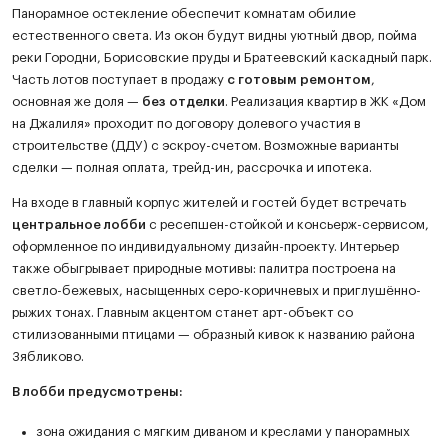
Панорамное остекление обеспечит комнатам обилие
естественного света. Из окон будут видны уютный двор, пойма
реки Городни, Борисовские пруды и Братеевский каскадный парк.
Часть лотов поступает в продажу
с готовым ремонтом
,
основная же доля —
без отделки
. Реализация квартир в ЖК «Дом
на Джалиля» проходит по договору долевого участия в
строительстве (ДДУ) с эскроу-счетом. Возможные варианты
сделки — полная оплата, трейд-ин, рассрочка и ипотека.
На входе в главный корпус жителей и гостей будет встречать
центральное лобби
с ресепшен-стойкой и консьерж-сервисом,
оформленное по индивидуальному дизайн-проекту. Интерьер
также обыгрывает природные мотивы: палитра построена на
светло-бежевых, насыщенных серо-коричневых и приглушённо-
рыжих тонах. Главным акцентом станет арт-объект со
стилизованными птицами — образный кивок к названию района
Зябликово.
В лобби предусмотрены:
зона ожидания с мягким диваном и креслами у панорамных