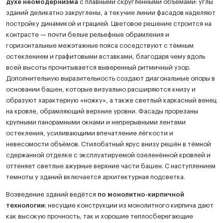
духе неомодернизма
с плавными скруглёнными объёмами: углы
зданий деликатно закруглены, а текучие линии фасадов наделяют
постройку динамикой и грацией. Цветовое решение строится на
контрасте — почти белые рельефные обрамления и
горизонтальные межэтажные пояса соседствуют с тёмным
остеклением и графитовыми вставками, благодаря чему вдоль
всей высоты прочитывается выверенный ритмичный узор.
Дополнительную выразительность создают диагональные опоры в
основании башен, которые визуально расширяются книзу и
образуют характерную «ножку», а также светлый каркасный венец
на кровле, обрамляющий верхние уровни. Фасады прорезаны
крупными панорамными окнами и непрерывными лентами
остекления, усиливающими впечатление лёгкости и
невесомости объёмов. Стилобатный ярус внизу решён в тёмной
сдержанной отделке с эксплуатируемой озеленённой кровлей и
оттеняет светлые ажурные верхние части башен. С наступлением
темноты у зданий включается архитектурная подсветка.
Возведение зданий ведётся
по монолитно-кирпичной
технологии
: несущие конструкции из монолитного кирпича дают
как высокую прочность, так и хорошие теплосберегающие