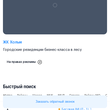
ЖК Хольм
Городские резиденции бизнес-класса в лесу
На правах рекламы
Быстрый поиск
Метро
Районы
Шоссе
МЦК
МЦД
Города
Районы МО
Ок
Заказать обратный звонок
Беговая (МЦД - 1)
3