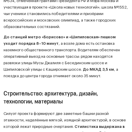
№534, отмеченная грантами Президента РФ и Мэра Москвы и
участвующая в проекте «Школа новых технологий»; школа №1552,
чьи ученики становились победителями и призёрами
всероссийских и московских олимпиад, а также городских
образовательных состязаний.
До станций метро «Борисово» и «Шипиловская» пешком
уходит порядка 8–10 минут
, а возле дома есть остановка
наземного общественного транспорта. Водителям обеспечен
оперативный выезд на основные трассы: рядом находятся
развязки улицы Мусы Джалиля с Бесединским шоссе и
Шипиловской улицы с Каширским шоссе.
До МКАД 3,5 км
, а
поездка до центра города отнимает около 35 минут.
Строительство: архитектура, дизайн,
технологии, материалы
Силуэт проекта формируют две заметные башни разной
этажности, наделённые мягкой, изящной архитектурой, в основе
которой лежат природные очертания.
Стилистика выдержана в