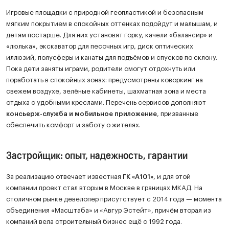
Игровые площадки с природной геопластикой и безопасным
мягким покрытием в спокойных оттенках подойдут и малышам, и
детям постарше. Для них установят горку, качели «балансир» и
«люлька», экскаватор для песочных игр, диск оптических
иллюзий, полусферы и канаты для подъёмов и спусков по склону.
Пока дети заняты играми, родители смогут отдохнуть или
поработать в спокойных зонах: предусмотрены коворкинг на
свежем воздухе, зелёные кабинеты, шахматная зона и места
отдыха с удобными креслами. Перечень сервисов дополняют
консьерж-служба и мобильное приложение
, призванные
обеспечить комфорт и заботу о жителях.
Застройщик: опыт, надежность, гарантии
За реализацию отвечает известная
ГК «А101»
, и для этой
компании проект стал вторым в Москве в границах МКАД. На
столичном рынке девелопер присутствует с 2014 года — момента
объединения «Масштаба» и «Авгур Эстейт», причём вторая из
компаний вела строительный бизнес ещё с 1992 года.