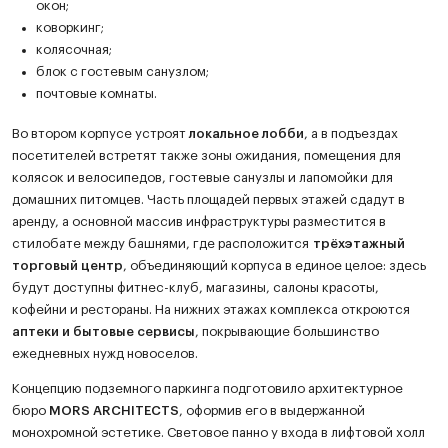
окон;
коворкинг;
колясочная;
блок с гостевым санузлом;
почтовые комнаты.
Во втором корпусе устроят
локальное лобби
, а в подъездах
посетителей встретят также зоны ожидания, помещения для
колясок и велосипедов, гостевые санузлы и лапомойки для
домашних питомцев. Часть площадей первых этажей сдадут в
аренду, а основной массив инфраструктуры разместится в
стилобате между башнями, где расположится
трёхэтажный
торговый центр
, объединяющий корпуса в единое целое: здесь
будут доступны фитнес-клуб, магазины, салоны красоты,
кофейни и рестораны. На нижних этажах комплекса откроются
аптеки и бытовые сервисы
, покрывающие большинство
ежедневных нужд новоселов.
Концепцию подземного паркинга подготовило архитектурное
бюро
MORS ARCHITECTS
, оформив его в выдержанной
монохромной эстетике. Световое панно у входа в лифтовой холл