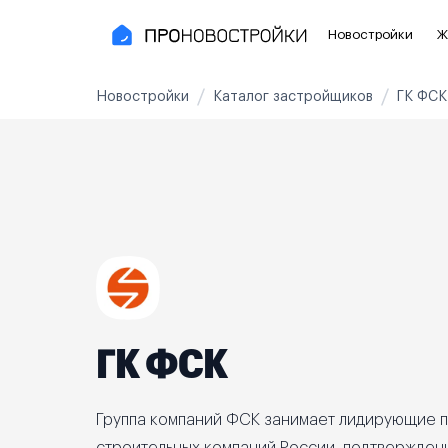
Новостройки
Ж
Новостройки
Каталог застройщиков
ГК ФСК
Новостройки Москвы и области
Полезное
Новостройки в Москве
Для инве
Новостройки в Новой Москве
С чистов
Новостройки в Подмосковье
Без отде
Рядом с МЦК
Апартаме
Рядом с метро
Апартаме
ГК ФСК
На карте
3-8 млн ₽
8-14 млн ₽
от 14 млн ₽
Группа компаний ФСК занимает лидирующие 