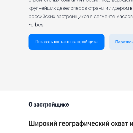
строительных компаний России, подтвержден
крупнейших девелоперов страны и лидером в
Реклама на сайте
российских застройщиков в сегменте массов
Forbes.
Показать контакты застройщика
Перезво
О застройщике
Широкий географический охват и