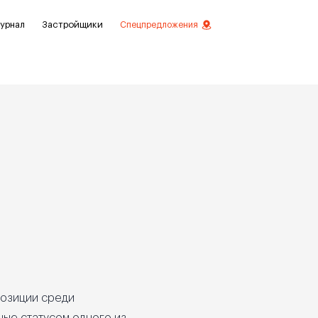
урнал
Застройщики
Спецпредложения
стиций
ой отделкой
лки
нты с отделкой
нты
позиции среди