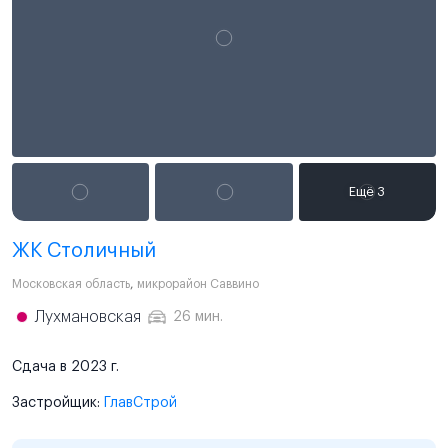
ЖК Столичный
Московская область
,
микрорайон Саввино
Лухмановская
26 мин.
Сдача в 2023 г.
Застройщик:
ГлавСтрой