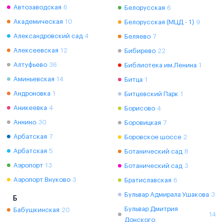
Автозаводская
6
Белорусская
6
Академическая
10
Белорусская (МЦД - 1)
9
Александровский сад
4
Беляево
7
Алексеевская
12
Бибирево
22
Алтуфьево
36
Библиотека им.Ленина
1
Аминьевская
14
Битца
1
Андроновка
1
Битцевский Парк
1
Аникеевка
4
Борисово
4
Аннино
30
Боровицкая
7
Арбатская
7
Боровское шоссе
2
Арбатская
5
Ботанический сад
8
Аэропорт
13
Ботанический сад
3
Аэропорт Внуково
3
Братиславская
6
Бульвар Адмирала Ушакова
3
Б
Бульвар Дмитрия
Бабушкинская
20
14
Донского