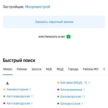
Застройщик:
Мосреалстрой
Заказать обратный звонок
или
Написать в чат
Быстрый поиск
Метро
Районы
Шоссе
МЦК
МЦД
Города
Районы МО
Ок
Беговая (МЦД - 1)
3
А
Авиамоторная
5
Белокаменная
2
Автозаводская
11
Беломорская
13
Автозаводская
6
Белорусская
4