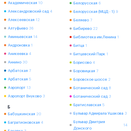
Академическая
10
Белорусская
6
Александровский сад
4
Белорусская (МЦД - 1)
9
Алексеевская
12
Беляево
7
Алтуфьево
36
Бибирево
22
Аминьевская
14
Библиотека им.Ленина
1
Андроновка
1
Битца
1
Аникеевка
4
Битцевский Парк
1
Аннино
30
Борисово
4
Арбатская
7
Боровицкая
7
Арбатская
5
Боровское шоссе
2
Аэропорт
13
Ботанический сад
8
Аэропорт Внуково
3
Ботанический сад
3
Братиславская
5
Б
Бульвар Адмирала Ушакова
3
Бабушкинская
20
Бульвар Дмитрия
Багратионовская
4
14
Донского
Баковка
3