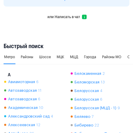
или
Написать в чат
Быстрый поиск
Метро
Районы
Шоссе
МЦК
МЦД
Города
Районы МО
Ок
Белокаменная
2
А
Авиамоторная
6
Беломорская
13
Автозаводская
11
Белорусская
4
Автозаводская
6
Белорусская
6
Академическая
10
Белорусская (МЦД - 1)
9
Александровский сад
4
Беляево
7
Алексеевская
12
Бибирево
22