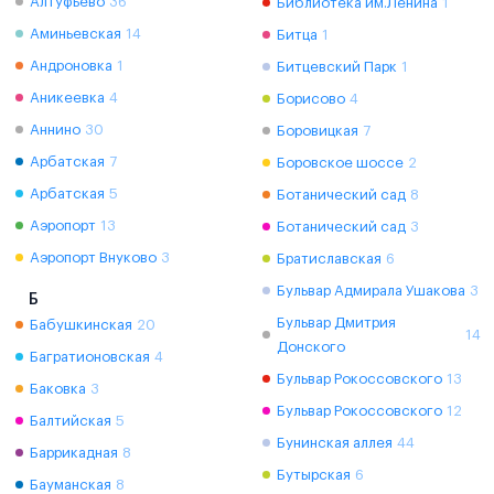
Алтуфьево
36
Библиотека им.Ленина
1
Аминьевская
14
Битца
1
Андроновка
1
Битцевский Парк
1
Аникеевка
4
Борисово
4
Аннино
30
Боровицкая
7
Арбатская
7
Боровское шоссе
2
Арбатская
5
Ботанический сад
8
Аэропорт
13
Ботанический сад
3
Аэропорт Внуково
3
Братиславская
6
Бульвар Адмирала Ушакова
3
Б
Бульвар Дмитрия
Бабушкинская
20
14
Донского
Багратионовская
4
Бульвар Рокоссовского
13
Баковка
3
Бульвар Рокоссовского
12
Балтийская
5
Бунинская аллея
44
Баррикадная
8
Бутырская
6
Бауманская
8