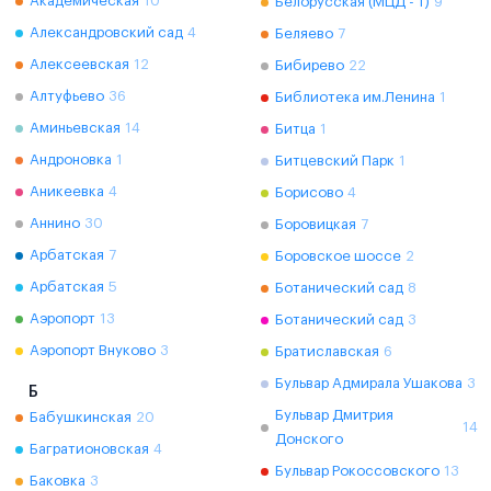
Академическая
10
Белорусская (МЦД - 1)
9
Александровский сад
4
Беляево
7
Алексеевская
12
Бибирево
22
Алтуфьево
36
Библиотека им.Ленина
1
Аминьевская
14
Битца
1
Андроновка
1
Битцевский Парк
1
Аникеевка
4
Борисово
4
Аннино
30
Боровицкая
7
Арбатская
7
Боровское шоссе
2
Арбатская
5
Ботанический сад
8
Аэропорт
13
Ботанический сад
3
Аэропорт Внуково
3
Братиславская
6
Бульвар Адмирала Ушакова
3
Б
Бульвар Дмитрия
Бабушкинская
20
14
Донского
Багратионовская
4
Бульвар Рокоссовского
13
Баковка
3