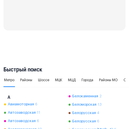
Быстрый поиск
Метро
Районы
Шоссе
МЦК
МЦД
Города
Районы МО
Ок
Белокаменная
2
А
Авиамоторная
6
Беломорская
13
Автозаводская
11
Белорусская
4
Автозаводская
6
Белорусская
6